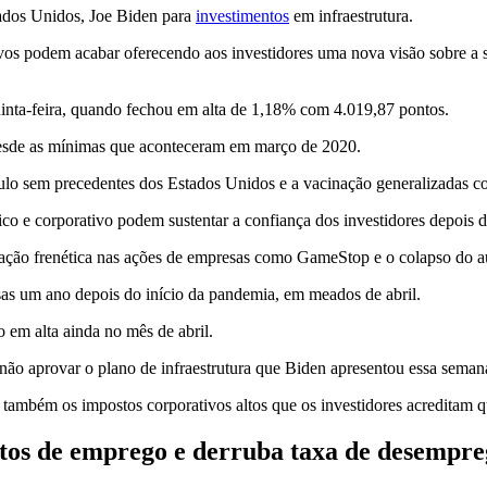
tados Unidos, Joe Biden para
investimentos
em infraestrutura.
vos podem acabar oferecendo aos investidores uma nova visão sobre a su
uinta-feira, quando fechou em alta de 1,18% com 4.019,87 pontos.
esde as mínimas que aconteceram em março de 2020.
mulo sem precedentes dos Estados Unidos e a vacinação generalizadas 
co e corporativo podem sustentar a confiança dos investidores depois 
ção frenética nas ações de empresas como GameStop e o colapso do a
as um ano depois do início da pandemia, em meados de abril.
 em alta ainda no mês de abril.
 não aprovar o plano de infraestrutura que Biden apresentou essa seman
as também os impostos corporativos altos que os investidores acreditam 
stos de emprego e derruba taxa de desempr