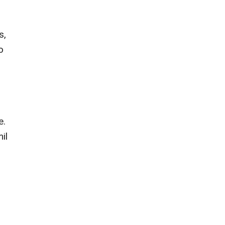
s,
o
e.
il
o