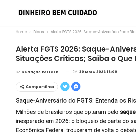
Home
Dicas
Alerta FGTS 2026: Saque-Aniversário Pode Blo
Alerta FGTS 2026: Saque-Aniver
Situações Críticas; Saiba o Que 
EM
30 MAIO 2026 18:00
De
Redação Portal DBC
Compartilhar
Saque-Aniversário do FGTS: Entenda os Ri
Milhões de brasileiros que optaram pelo
saque
inesperado em 2026: o bloqueio de parte do s
Econômica Federal trouxeram de volta o debate