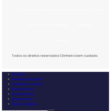
Política de Privacidade do site Dinheiro Bem Cuidado
Assessoria de Imprensa
Mídia Kit
Contato
Todos os direitos reservados | Dinheiro bem cuidado.
Notícias
Benefícios Sociais
Cartões de crédito
Empréstimos
Investimentos
Negativados
Bancos Digitais