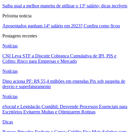
Saiba qual a melhor maneira de utilizar o 13º salário; dicas incríveis
Próxima noticia
Aposentados ganham 14º salário em 2023? Confira como ficou
Postagens recentes
Notícias
CNI Leva STF a Discutir Cobrança Cumulativa de IPI, PIS e
Cofins: Risco para Empresas e Mercado
Notícias
Dino aciona PF: R$ 55,4 milhões em emendas Pix sob suspeita de
desvio e superfaturamento
Notícias
eSocial e Legislação Contábil: Desvende Processos Essenciais para
Escritórios Evitarem Multas e Otimizarem Rotinas
Dicas
Bancos Privados Fecham o Cerco: Crédito Fica Mais Seletivo com