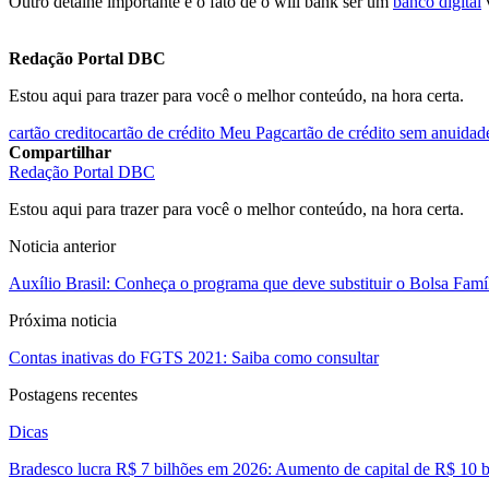
Outro detalhe importante é o fato de o will bank ser um
banco digital
v
Redação Portal DBC
Estou aqui para trazer para você o melhor conteúdo, na hora certa.
cartão credito
cartão de crédito Meu Pag
cartão de crédito sem anuidad
Compartilhar
Redação Portal DBC
Estou aqui para trazer para você o melhor conteúdo, na hora certa.
Noticia anterior
Auxílio Brasil: Conheça o programa que deve substituir o Bolsa Famí
Próxima noticia
Contas inativas do FGTS 2021: Saiba como consultar
Postagens recentes
Dicas
Bradesco lucra R$ 7 bilhões em 2026: Aumento de capital de R$ 10 b