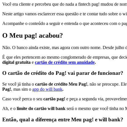
Você era cliente e percebeu que do nada a fintech pag! mudou de no
Neste artigo vamos esclarecer essa questão e te contar tudo sobre o w
Acompanhe o conteúdo a seguir e entenda o que aconteceu com o pa
O Meu pag! acabou?
Não. O banco ainda existe, mas agora com outro nome. Desde julho 
É que eles pertencem ao mesmo conglomerado de empresas, que decidiu
digital gratuita
e
cartão de crédito sem anuidade
.
O cartão de crédito do Pag! vai parar de funcionar?
Se você já tinha o
cartão de crédito Meu Pag!
, não se preocupe. Ele
Pag!
, mas sim o
app do will bank
.
Caso você perca o seu
cartão pag!
e peça a segunda via, provavelment
Ah, e o
limite do cartão will bank
será o mesmo que você tinha no 
Então, qual a diferença entre Meu pag! e will bank?