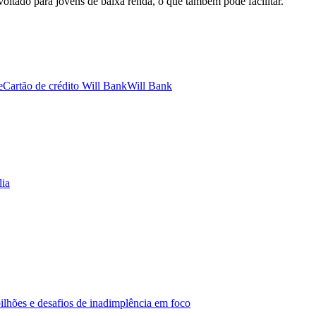
oltado para jovens de baixa renda, o que também pode facilitar.
e
Cartão de crédito Will Bank
Will Bank
lia
ilhões e desafios de inadimplência em foco