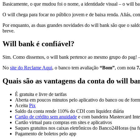
Basicamente, o que mudou foi o nome, a identidade visual – o will ba
O will chega para focar no público jovem e de baixa renda. Aliás, co
Por enquanto, as duas grandes novidades do will bank são que o sald
breve.
Will bank é confiável?
Sim. Como dissemos, o will bank pertence ao mesmo grupo do pag! – q
No
site do Reclame Aqui
, o banco tem avaliação
“Bom”
, com nota
7
Quais são as vantagens da conta do will ba
É gratuita e livre de tarifas
Aberta em poucos minutos pelo aplicativo do banco ou de forma 
Aceita
Pix
Saldo da conta rende 110% do CDI com liquidez diária
Cartão de crédito sem anuidade
e com bandeira Mastercard Inte
Cartão virtual para compras em sites e aplicativos
Saques gratuitos nos caixas eletrônicos do Banco24Horas (na f
Pagamento de boletos pelo app