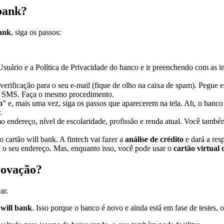
 bank?
bank
, siga os passos:
e Usuário e a Política de Privacidade do banco e ir preenchendo com as
erificação para o seu e-mail (fique de olho na caixa de spam). Pegue ess
por SMS. Faça o mesmo procedimento.
o
” e, mais uma vez, siga os passos que aparecerem na tela. Ah, o banco
.
 endereço, nível de escolaridade, profissão e renda atual. Você também
o cartão will bank. A fintech vai fazer a
análise de crédito
e dará a res
a o seu endereço. Mas, enquanto isso, você pode usar o
cartão virtual 
provação?
ar.
 will bank
. Isso porque o banco é novo e ainda está em fase de testes, ou