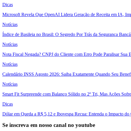
Dicas
Microsoft Revela Que OpenAI Lidera Geração de Receita em IA, Imp
Notícias
Índice de Basileia no Brasil: O Segredo Por Trás da Segurança Banc
Notícias
Nota Fiscal Negada? CNPJ do Cliente com Erro Pode Paralisar Sua 
Notícias
Calendário INSS Agosto 2026: Saiba Exatamente Quando Seu Benefí
Notícias
Smart Fit Surpreende com Balanço Sólido no 2º Tri, Mas Ações Sofr
Dicas
Dólar em Queda a R$ 5,12 e Ibovespa Recua: Entenda o Impacto do
Se inscreva em nosso canal no youtube