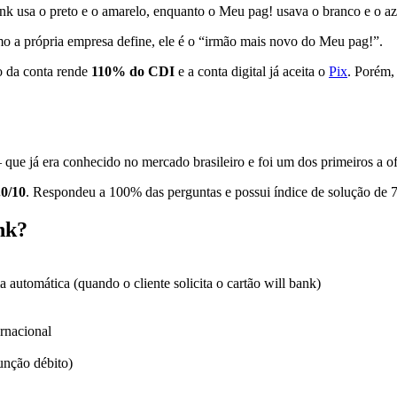
nk usa o preto e o amarelo, enquanto o Meu pag! usava o branco e o azu
mo a própria empresa define, ele é o “irmão mais novo do Meu pag!”.
o da conta rende
110% do CDI
e a conta digital já aceita o
Pix
. Porém,
ue já era conhecido no mercado brasileiro e foi um dos primeiros a o
.0/10
. Respondeu a 100% das perguntas e possui índice de solução de 
nk?
automática (quando o cliente solicita o cartão will bank)
rnacional
unção débito)