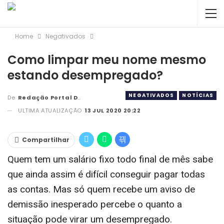
Home
Negativados
Como limpar meu nome mesmo
estando desempregado?
NEGATIVADOS
NOTÍCIAS
De
Redação Portal DBC
ULTIMA ATUALIZAÇÃO
13 JUL 2020 20:22
Compartilhar
Quem tem um salário fixo todo final de mês sabe
que ainda assim é difícil conseguir pagar todas
as contas. Mas só quem recebe um aviso de
demissão inesperado percebe o quanto a
situação pode virar um desempregado.