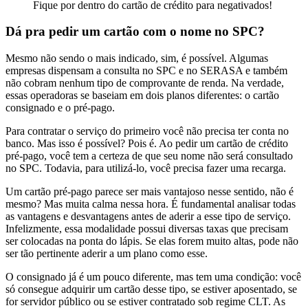
Fique por dentro do cartão de crédito para negativados!
Dá pra pedir um cartão com o nome no SPC?
Mesmo não sendo o mais indicado, sim, é possível. Algumas
empresas dispensam a consulta no SPC e no SERASA e também
não cobram nenhum tipo de comprovante de renda. Na verdade,
essas operadoras se baseiam em dois planos diferentes: o cartão
consignado e o pré-pago.
Para contratar o serviço do primeiro você não precisa ter conta no
banco. Mas isso é possível? Pois é. Ao pedir um cartão de crédito
pré-pago, você tem a certeza de que seu nome não será consultado
no SPC. Todavia, para utilizá-lo, você precisa fazer uma recarga.
Um cartão pré-pago parece ser mais vantajoso nesse sentido, não é
mesmo? Mas muita calma nessa hora. É fundamental analisar todas
as vantagens e desvantagens antes de aderir a esse tipo de serviço.
Infelizmente, essa modalidade possui diversas taxas que precisam
ser colocadas na ponta do lápis. Se elas forem muito altas, pode não
ser tão pertinente aderir a um plano como esse.
O consignado já é um pouco diferente, mas tem uma condição: você
só consegue adquirir um cartão desse tipo, se estiver aposentado, se
for servidor público ou se estiver contratado sob regime CLT. As