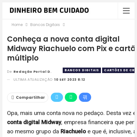
Home
Bancos Digitais
Conheça a nova conta digital
Midway Riachuelo com Pix e cartã
múltiplo
BANCOS DIGITAIS
CARTÕES DE CR
De
Redação Portal DBC
ULTIMA ATUALIZAÇÃO
10 SET 2023 8:12
Compartilhar
Opa, mais uma conta nova no pedaço. Desta vez é
conta digital Midway
, empresa financeira que per
ao mesmo grupo da
Riachuelo
e que é, inclusive, a