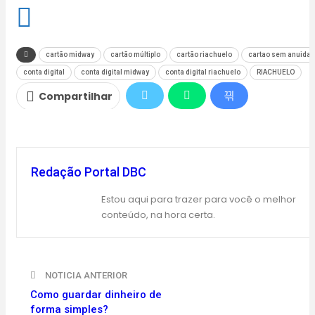
cartão midway
cartão múltiplo
cartão riachuelo
cartao sem anuida
conta digital
conta digital midway
conta digital riachuelo
RIACHUELO
Compartilhar
Redação Portal DBC
Estou aqui para trazer para você o melhor
conteúdo, na hora certa.
NOTICIA ANTERIOR
Como guardar dinheiro de
forma simples?