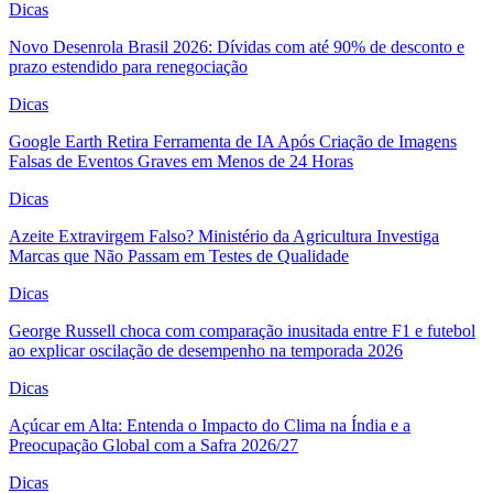
Dicas
Novo Desenrola Brasil 2026: Dívidas com até 90% de desconto e
prazo estendido para renegociação
Dicas
Google Earth Retira Ferramenta de IA Após Criação de Imagens
Falsas de Eventos Graves em Menos de 24 Horas
Dicas
Azeite Extravirgem Falso? Ministério da Agricultura Investiga
Marcas que Não Passam em Testes de Qualidade
Dicas
George Russell choca com comparação inusitada entre F1 e futebol
ao explicar oscilação de desempenho na temporada 2026
Dicas
Açúcar em Alta: Entenda o Impacto do Clima na Índia e a
Preocupação Global com a Safra 2026/27
Dicas