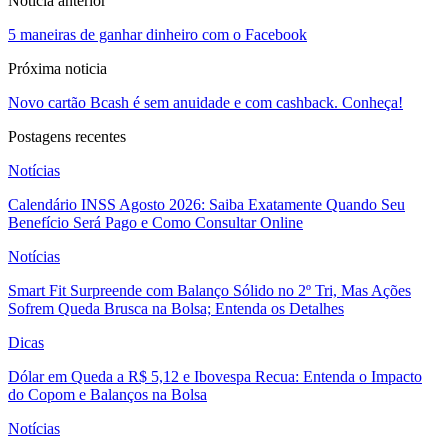
Noticia anterior
5 maneiras de ganhar dinheiro com o Facebook
Próxima noticia
Novo cartão Bcash é sem anuidade e com cashback. Conheça!
Postagens recentes
Notícias
Calendário INSS Agosto 2026: Saiba Exatamente Quando Seu
Benefício Será Pago e Como Consultar Online
Notícias
Smart Fit Surpreende com Balanço Sólido no 2º Tri, Mas Ações
Sofrem Queda Brusca na Bolsa; Entenda os Detalhes
Dicas
Dólar em Queda a R$ 5,12 e Ibovespa Recua: Entenda o Impacto
do Copom e Balanços na Bolsa
Notícias