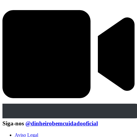
Siga-nos
@dinheirobemcuidadooficial
Aviso Legal