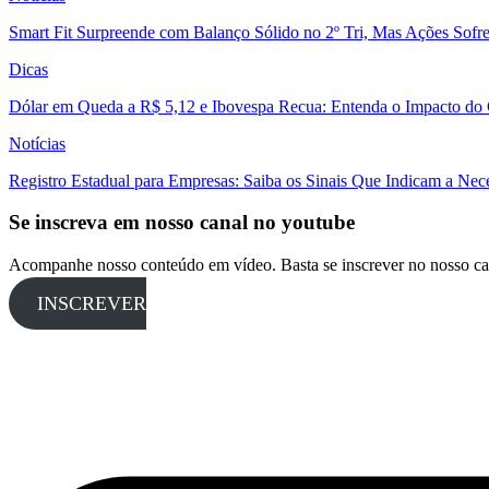
Smart Fit Surpreende com Balanço Sólido no 2º Tri, Mas Ações Sofr
Dicas
Dólar em Queda a R$ 5,12 e Ibovespa Recua: Entenda o Impacto do
Notícias
Registro Estadual para Empresas: Saiba os Sinais Que Indicam a Nec
Se inscreva em nosso canal no youtube
Acompanhe nosso conteúdo em vídeo. Basta se inscrever no nosso ca
INSCREVER