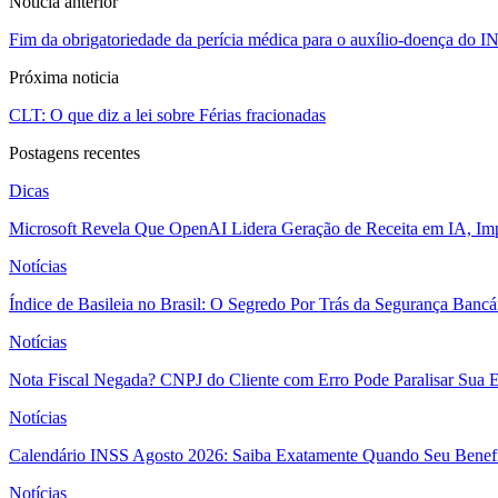
Noticia anterior
Fim da obrigatoriedade da perícia médica para o auxílio-doença do I
Próxima noticia
CLT: O que diz a lei sobre Férias fracionadas
Postagens recentes
Dicas
Microsoft Revela Que OpenAI Lidera Geração de Receita em IA, Imp
Notícias
Índice de Basileia no Brasil: O Segredo Por Trás da Segurança Banc
Notícias
Nota Fiscal Negada? CNPJ do Cliente com Erro Pode Paralisar Sua 
Notícias
Calendário INSS Agosto 2026: Saiba Exatamente Quando Seu Benefí
Notícias