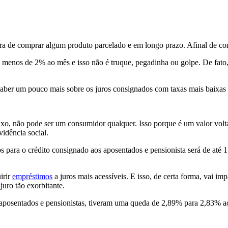
de comprar algum produto parcelado e em longo prazo. Afinal de contas
 a menos de 2% ao mês e isso não é truque, pegadinha ou golpe. De fat
saber um pouco mais sobre os juros consignados com taxas mais baixas
ixo, não pode ser um consumidor qualquer. Isso porque é um valor volta
idência social.
dos para o crédito consignado aos aposentados e pensionista será de a
irir
empréstimos
a juros mais acessíveis. E isso, de certa forma, vai i
juro tão exorbitante.
posentados e pensionistas, tiveram uma queda de 2,89% para 2,83% ao 