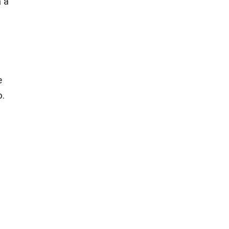
 a
e
o.