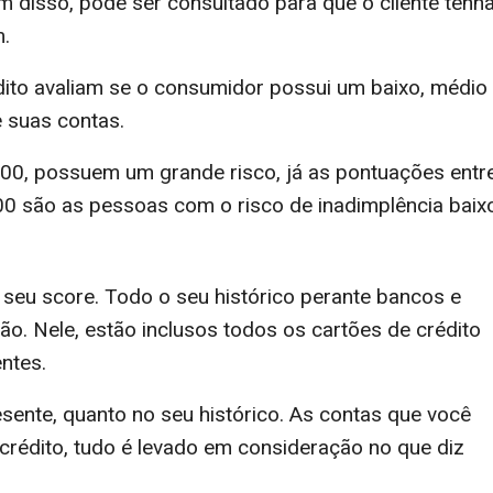
m disso, pode ser consultado para que o cliente tenha
m.
édito avaliam se o consumidor possui um baixo, médio
 suas contas.
00, possuem um grande risco, já as pontuações entr
0 são as pessoas com o risco de inadimplência baix
o seu score. Todo o seu histórico perante bancos e
ão. Nele, estão inclusos todos os cartões de crédito
ntes.
esente, quanto no seu histórico. As contas que você
rédito, tudo é levado em consideração no que diz