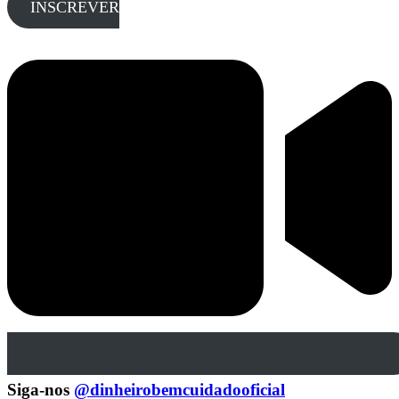
INSCREVER
Siga-nos
@dinheirobemcuidadooficial