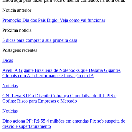
Estou aqui para trazer para você o melhor conteúdo, na hora certa.
Noticia anterior
Promoção Dia dos Pais Digio: Veja como vai funcionar
Próxima noticia
5 dicas para comprar a sua primeira casa
Postagens recentes
Dicas
Avell: A Gigante Brasileira de Notebooks que Desafia Gigantes
Globais com Alta Performance e Inovação em IA
Notícias
CNI Leva STF a Discutir Cobrança Cumulativa de IPI, PIS e
Cofins: Risco para Empresas e Mercado
Notícias
Dino aciona PF: R$ 55,4 milhões em emendas Pix sob suspeita de
desvio e superfaturamento