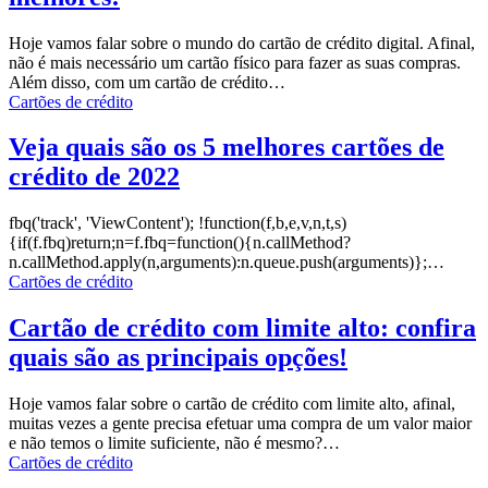
Hoje vamos falar sobre o mundo do cartão de crédito digital. Afinal,
não é mais necessário um cartão físico para fazer as suas compras.
Além disso, com um cartão de crédito
…
Cartões de crédito
Veja quais são os 5 melhores cartões de
crédito de 2022
fbq('track', 'ViewContent');
!function(f,b,e,v,n,t,s)
{if(f.fbq)return;n=f.fbq=function(){n.callMethod?
n.callMethod.apply(n,arguments):n.queue.push(arguments)};
…
Cartões de crédito
Cartão de crédito com limite alto: confira
quais são as principais opções!
Hoje vamos falar sobre o cartão de crédito com limite alto, afinal,
muitas vezes a gente precisa efetuar uma compra de um valor maior
e não temos o limite suficiente, não é mesmo?
…
Cartões de crédito