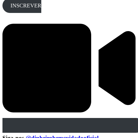
INSCREVER
Siga-nos
@dinheirobemcuidadooficial