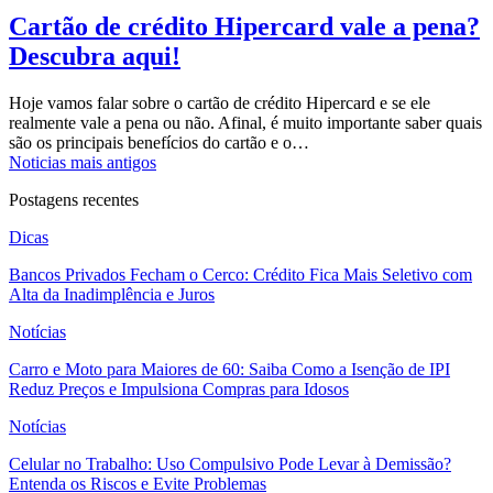
Cartão de crédito Hipercard vale a pena?
Descubra aqui!
Hoje vamos falar sobre o cartão de crédito Hipercard e se ele
realmente vale a pena ou não.
Afinal, é muito importante saber quais
são os principais benefícios do cartão e o
…
Noticias mais antigos
Postagens recentes
Dicas
Bancos Privados Fecham o Cerco: Crédito Fica Mais Seletivo com
Alta da Inadimplência e Juros
Notícias
Carro e Moto para Maiores de 60: Saiba Como a Isenção de IPI
Reduz Preços e Impulsiona Compras para Idosos
Notícias
Celular no Trabalho: Uso Compulsivo Pode Levar à Demissão?
Entenda os Riscos e Evite Problemas