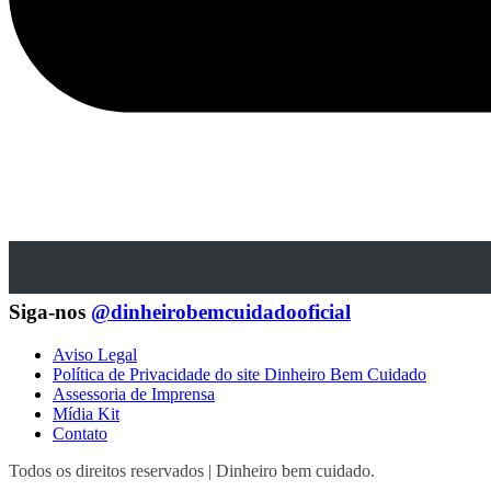
Siga-nos
@dinheirobemcuidadooficial
Aviso Legal
Política de Privacidade do site Dinheiro Bem Cuidado
Assessoria de Imprensa
Mídia Kit
Contato
Todos os direitos reservados | Dinheiro bem cuidado.