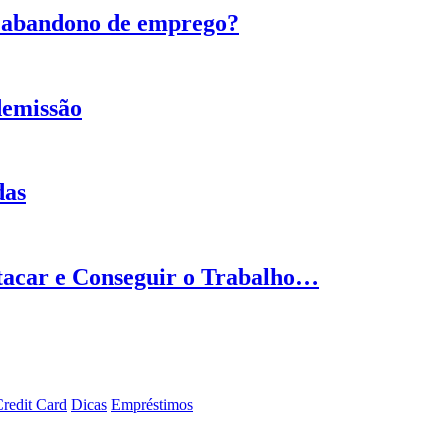
za abandono de emprego?
demissão
das
tacar e Conseguir o Trabalho…
redit Card
Dicas
Empréstimos