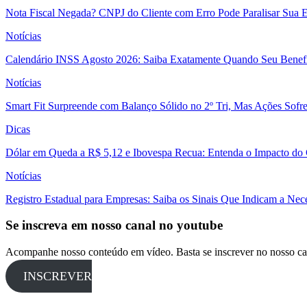
Nota Fiscal Negada? CNPJ do Cliente com Erro Pode Paralisar Sua 
Notícias
Calendário INSS Agosto 2026: Saiba Exatamente Quando Seu Benefí
Notícias
Smart Fit Surpreende com Balanço Sólido no 2º Tri, Mas Ações Sofr
Dicas
Dólar em Queda a R$ 5,12 e Ibovespa Recua: Entenda o Impacto do
Notícias
Registro Estadual para Empresas: Saiba os Sinais Que Indicam a Nec
Se inscreva em nosso canal no youtube
Acompanhe nosso conteúdo em vídeo. Basta se inscrever no nosso ca
INSCREVER