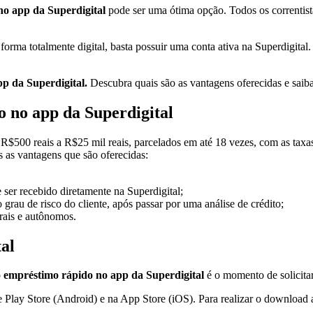
no app da Superdigital
pode ser uma ótima opção. Todos os correntista
forma totalmente digital, basta possuir uma conta ativa na Superdigital.
p da Superdigital.
Descubra quais são as vantagens oferecidas e saib
o no app da Superdigital
 R$500 reais a R$25 mil reais, parcelados em até 18 vezes, com as taxas
as as vantagens que são oferecidas:
ser recebido diretamente na Superdigital;
grau de risco do cliente, após passar por uma análise de crédito;
rais e autônomos.
al
o
empréstimo rápido no app da Superdigital
é o momento de solicitar
 Play Store (Android) e na App Store (iOS). Para realizar o download ac