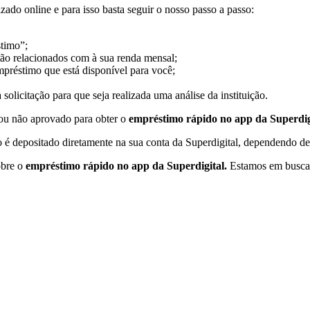
ado online e para isso basta seguir o nosso passo a passo:
stimo”;
tão relacionados com à sua renda mensal;
mpréstimo que está disponível para você;
a solicitação para que seja realizada uma análise da instituição.
i ou não aprovado para obter o
empréstimo rápido no app da Superdig
o é depositado diretamente na sua conta da Superdigital, dependendo d
obre o
empréstimo rápido no app da Superdigital.
Estamos em busca d