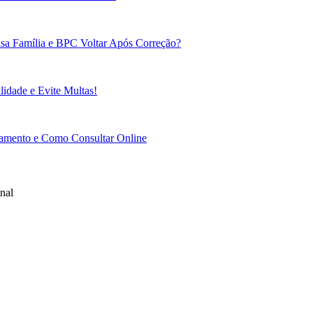
sa Família e BPC Voltar Após Correção?
idade e Evite Multas!
gamento e Como Consultar Online
nal