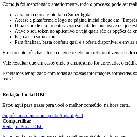
Como já foi mencionado anteriormente, todo o processo pode ser realiz
Abra uma conta gratuita na Superdigital;
Acesse a plataforma e logo na página inicial clique em “Empré
Uma série de documentos serão solicitados, inclusive os que es
Ative o seu token no aplicativo e veja quais são as opções de e
Faça a sua simulação;
Para finalizar, basta conferir qual é a oferta disponível e enviar 
Em somente três dias úteis o cliente recebe um retorno dizendo se fo
Vale ressaltar que em casos onde o empréstimo for aprovado, o crédit
Esperamos ter ajudado com todas as nossas informações fornecidas s
mais!
Redação Portal DBC
Estou aqui para trazer para você o melhor conteúdo, na hora certa.
empréstimo rápido no app da Superdigital
Compartilhar
Redação Portal DBC
Estou aqui para trazer para você o melhor conteúdo, na hora certa.