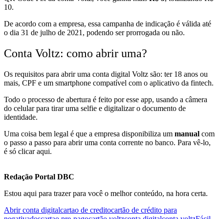
10.
De acordo com a empresa, essa campanha de indicação é válida até
o dia 31 de julho de 2021, podendo ser prorrogada ou não.
Conta Voltz: como abrir uma?
Os requisitos para abrir uma conta digital Voltz são: ter 18 anos ou
mais, CPF e um smartphone compatível com o
aplicativo da fintech
.
Todo o processo de abertura é feito por esse app, usando a câmera
do celular para tirar uma selfie e digitalizar o documento de
identidade.
Uma coisa bem legal é que a empresa disponibiliza um
m
anual
com
o passo a passo para abrir uma conta corrente no banco. Para vê-lo,
é só
clicar aqui.
Redação Portal DBC
Estou aqui para trazer para você o melhor conteúdo, na hora certa.
Abrir conta digital
cartao de credito
cartão de crédito para
negativados
cartao pre-pago
cartão voltz
conta digital
conta voltz
Fácil