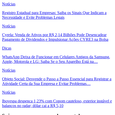
Notícias
Registro Estadual para Empresas: Saiba os Sinais Que Indicam a
Necessidade e Evite Problemas Legais
Notícias
Cyrela: Venda de Ativos por R$ 2,14 Bilhões Pode Desencadear
Pagamento de Dividendos e Impulsionar Ações CYRE3 na Bolsa
Dicas
WhatsApp Deixa de Funcionar em Celulares Antigos da Samsung,
Apple, Motorola e LG: Saiba Se o Seu Aparelho Está na…
Notícias
Objeto Social: Desvende o Passo a Passo Essencial para Registrar a
Atividade Certa da Sua Empresa e Evitar Problemas…
Notícias
Ibovespa despenca 1,23% com Copom cauteloso, exterior instável e
balanços no radar; dólar cai a R$ 5,10