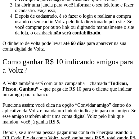
Irá abrir uma janela para você informar o seu telefone e fazer
o cadastro. Faça isso;
Depois de cadastrado, é só fazer o login e realizar a compra
usando o seu cartão Voltz pelo link direcionado pelo site. Se
você comprar por outro link ou digitando manualmente o site
da loja, o
cashback
não será contabilizado
.
O dinheiro de volta pode levar
até 60 dias
para aparecer na sua
conta digital da Voltz.
Como ganhar R$ 10 indicando amigos para
a Voltz?
A Voltz também está com outra campanha – chamada
“Indicou,
Pixsou, Ganhou”
– que paga até R$ 10 para o cliente que indicar
um amigo para o banco.
Funciona assim: você clica na opção “Convidar amigo” dentro do
aplicativo da Voltz e manda um link de indicação para um amigo. Se
esse amigo também abrir uma conta digital Voltz pelo link que
mandou, você já ganha
R$ 5.
Depois, se a mesma pessoa pagar uma conta da Energisa usando o
QR Code Pix da conta Voltz, você ganha mais
R$ 5
, totalizando R$