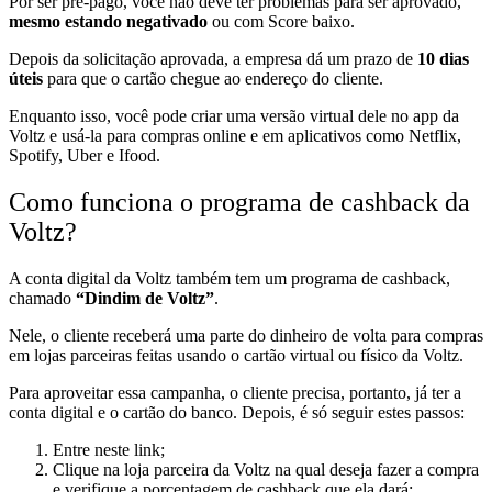
Por ser pré-pago, você não deve ter problemas para ser aprovado,
mesmo estando negativado
ou com
Score
baixo.
Depois da solicitação aprovada, a empresa dá um prazo de
10 dias
úteis
para que o cartão chegue ao endereço do cliente.
Enquanto isso, você pode criar uma versão virtual dele no app da
Voltz e usá-la para compras online e em aplicativos como Netflix,
Spotify, Uber e Ifood.
Como funciona o programa de cashback da
Voltz?
A conta digital da Voltz também tem um programa de
cashback
,
chamado
“Dindim de Voltz”
.
Nele, o cliente receberá uma parte do dinheiro de volta para compras
em lojas parceiras feitas usando o cartão virtual ou físico da Voltz.
Para aproveitar essa campanha, o cliente precisa, portanto, já ter a
conta digital e o cartão do banco. Depois, é só seguir estes passos:
Entre
neste link
;
Clique na loja parceira da Voltz na qual deseja fazer a compra
e verifique a porcentagem de cashback que ela dará;