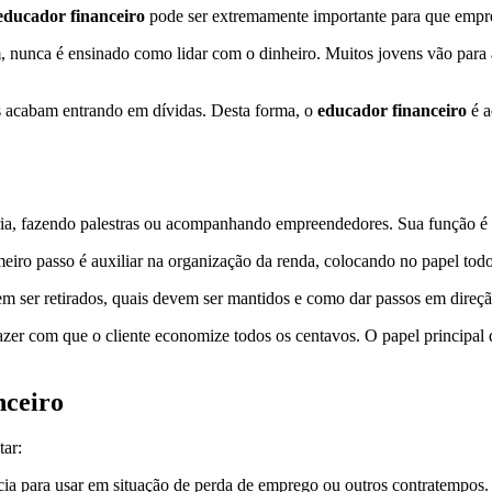
educador financeiro
pode ser extremamente importante para que empres
ém, nunca é ensinado como lidar com o dinheiro. Muitos jovens vão par
s acabam entrando em dívidas. Desta forma, o
educador financeiro
é a
ia, fazendo palestras ou acompanhando empreendedores. Sua função é e
rimeiro passo é auxiliar na organização da renda, colocando no papel to
em ser retirados, quais devem ser mantidos e como dar passos em direçã
zer com que o cliente economize todos os centavos. O papel principal des
nceiro
ar:
ia para usar em situação de perda de emprego ou outros contratempos. V