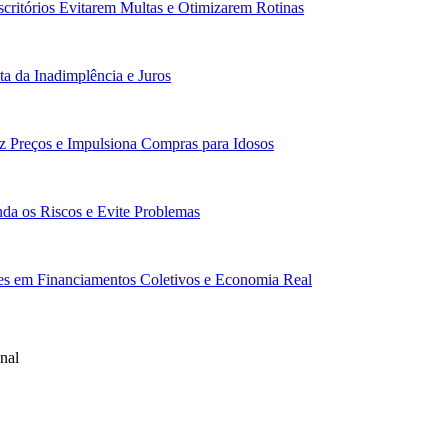
scritórios Evitarem Multas e Otimizarem Rotinas
a da Inadimplência e Juros
z Preços e Impulsiona Compras para Idosos
da os Riscos e Evite Problemas
res em Financiamentos Coletivos e Economia Real
nal