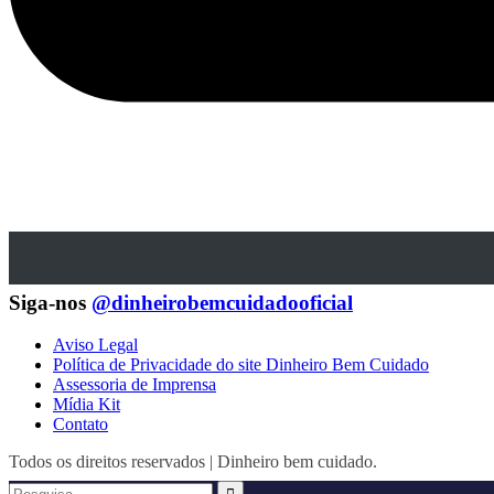
Siga-nos
@dinheirobemcuidadooficial
Aviso Legal
Política de Privacidade do site Dinheiro Bem Cuidado
Assessoria de Imprensa
Mídia Kit
Contato
Todos os direitos reservados | Dinheiro bem cuidado.