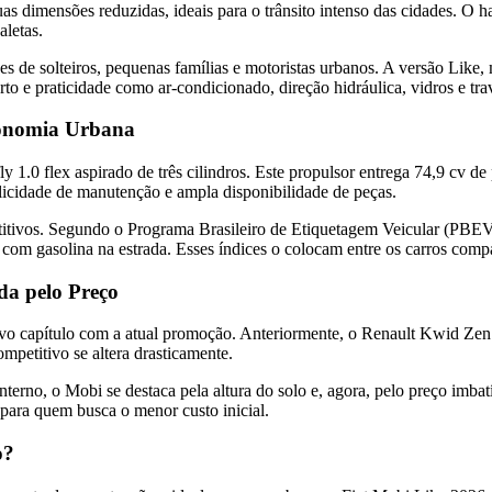
dimensões reduzidas, ideais para o trânsito intenso das cidades. O ha
aletas.
es de solteiros, pequenas famílias e motoristas urbanos. A versão Like
to e praticidade como ar-condicionado, direção hidráulica, vidros e trav
conomia Urbana
 1.0 flex aspirado de três cilindros. Este propulsor entrega 74,9 cv de
icidade de manutenção e ampla disponibilidade de peças.
ivos. Segundo o Programa Brasileiro de Etiquetagem Veicular (PBEV) 
 com gasolina na estrada. Esses índices o colocam entre os carros com
da pelo Preço
vo capítulo com a atual promoção. Anteriormente, o Renault Kwid Zen 
petitivo se altera drasticamente.
rno, o Mobi se destaca pela altura do solo e, agora, pelo preço imbatí
para quem busca o menor custo inicial.
o?