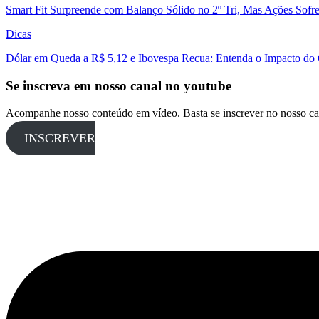
Smart Fit Surpreende com Balanço Sólido no 2º Tri, Mas Ações Sofr
Dicas
Dólar em Queda a R$ 5,12 e Ibovespa Recua: Entenda o Impacto do
Se inscreva em nosso canal no youtube
Acompanhe nosso conteúdo em vídeo. Basta se inscrever no nosso ca
INSCREVER