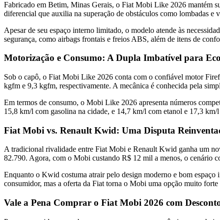
Fabricado em Betim, Minas Gerais, o Fiat Mobi Like 2026 mantém suas 
diferencial que auxilia na superação de obstáculos como lombadas e v
Apesar de seu espaço interno limitado, o modelo atende às necessidad
segurança, como airbags frontais e freios ABS, além de itens de confor
Motorização e Consumo: A Dupla Imbatível para E
Sob o capô, o Fiat Mobi Like 2026 conta com o confiável motor Firefly
kgfm e 9,3 kgfm, respectivamente. A mecânica é conhecida pela simpl
Em termos de consumo, o Mobi Like 2026 apresenta números competit
15,8 km/l com gasolina na cidade, e 14,7 km/l com etanol e 17,3 km/l
Fiat Mobi vs. Renault Kwid: Uma Disputa Reinventa
A tradicional rivalidade entre Fiat Mobi e Renault Kwid ganha um no
82.790. Agora, com o Mobi custando R$ 12 mil a menos, o cenário com
Enquanto o Kwid costuma atrair pelo design moderno e bom espaço inte
consumidor, mas a oferta da Fiat torna o Mobi uma opção muito forte 
Vale a Pena Comprar o Fiat Mobi 2026 com Descont