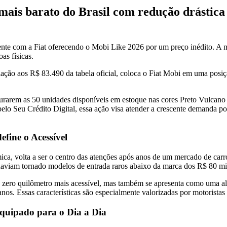
 mais barato do Brasil com redução drástic
nte com a Fiat oferecendo o Mobi Like 2026 por um preço inédito. A
as físicas.
lação aos R$ 83.490 da tabela oficial, coloca o Fiat Mobi em uma posiç
urarem as 50 unidades disponíveis em estoque nas cores Preto Vulcano e
lo Seu Crédito Digital, essa ação visa atender a crescente demanda po
fine o Acessível
a, volta a ser o centro das atenções após anos de um mercado de carros
haviam tornado modelos de entrada raros abaixo da marca dos R$ 80 mi
 zero quilômetro mais acessível, mas também se apresenta como uma al
s. Essas características são especialmente valorizadas por motoristas 
quipado para o Dia a Dia