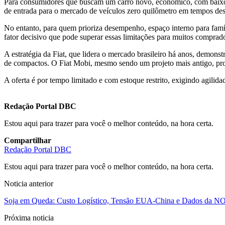
Para consumidores que buscam um carro novo, econômico, com baixo 
de entrada para o mercado de veículos zero quilômetro em tempos des
No entanto, para quem prioriza desempenho, espaço interno para famíl
fator decisivo que pode superar essas limitações para muitos comprad
A estratégia da Fiat, que lidera o mercado brasileiro há anos, demon
de compactos. O Fiat Mobi, mesmo sendo um projeto mais antigo, prov
A oferta é por tempo limitado e com estoque restrito, exigindo agilid
Redação Portal DBC
Estou aqui para trazer para você o melhor conteúdo, na hora certa.
Compartilhar
Redação Portal DBC
Estou aqui para trazer para você o melhor conteúdo, na hora certa.
Noticia anterior
Soja em Queda: Custo Logístico, Tensão EUA-China e Dados da NO
Próxima noticia