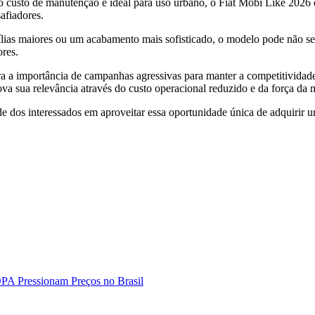
custo de manutenção e ideal para uso urbano, o Fiat Mobi Like 2026
afiadores.
ias maiores ou um acabamento mais sofisticado, o modelo pode não ser 
ores.
stra a importância de campanhas agressivas para manter a competitividad
a sua relevância através do custo operacional reduzido e da força da m
ade dos interessados em aproveitar essa oportunidade única de adquirir
PA Pressionam Preços no Brasil