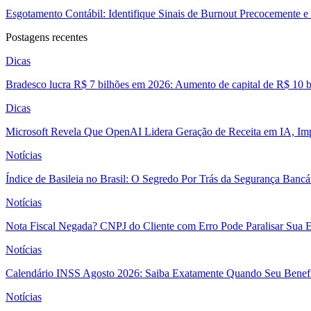
Esgotamento Contábil: Identifique Sinais de Burnout Precocemente e 
Postagens recentes
Dicas
Bradesco lucra R$ 7 bilhões em 2026: Aumento de capital de R$ 10 b
Dicas
Microsoft Revela Que OpenAI Lidera Geração de Receita em IA, Imp
Notícias
Índice de Basileia no Brasil: O Segredo Por Trás da Segurança Banc
Notícias
Nota Fiscal Negada? CNPJ do Cliente com Erro Pode Paralisar Sua 
Notícias
Calendário INSS Agosto 2026: Saiba Exatamente Quando Seu Benefí
Notícias