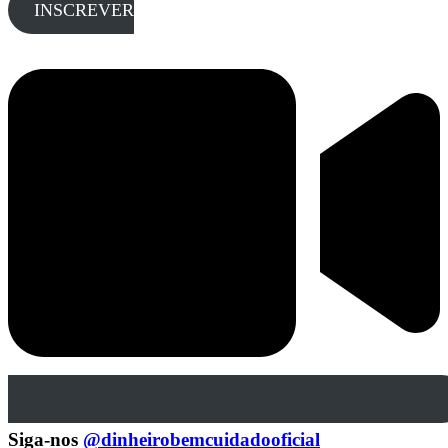
INSCREVER
Siga-nos
@dinheirobemcuidadooficial