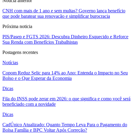
Noticia anterior
CNH com mais de 1 ano e sem multas? Governo lança benefício
que pode baratear sua renovação e simplificar burocracia
Próxima noticia
PIS/Pasep e FGTS 2026: Descubra Dinheiro Esquecido e Reforce
Sua Renda com Benefícios Trabalhistas
Postagens recentes
Notícias
Copom Reduz Selic para 14% ao Ano: Entenda o Impacto no Seu
Bolso e o Que Esperar da Economia
Dicas
Fila do INSS pode zerar em 2026: o que significa e como você será
beneficiado com a novidade
Dicas
CadÚnico Atualizado: Quanto Tempo Leva Para o Pagamento do
Bolsa Família e BPC Voltar Após Correção?