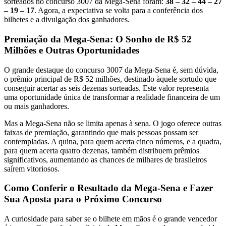
sorteados no concurso 3007 da Mega-Sena foram:
38 – 32 – 44 – 27
– 19 – 17
. Agora, a expectativa se volta para a conferência dos
bilhetes e a divulgação dos ganhadores.
Premiação da Mega-Sena: O Sonho de R$ 52
Milhões e Outras Oportunidades
O grande destaque do concurso 3007 da Mega-Sena é, sem dúvida,
o prêmio principal de R$ 52 milhões, destinado àquele sortudo que
conseguir acertar as seis dezenas sorteadas. Este valor representa
uma oportunidade única de transformar a realidade financeira de um
ou mais ganhadores.
Mas a Mega-Sena não se limita apenas à sena. O jogo oferece outras
faixas de premiação, garantindo que mais pessoas possam ser
contempladas. A quina, para quem acerta cinco números, e a quadra,
para quem acerta quatro dezenas, também distribuem prêmios
significativos, aumentando as chances de milhares de brasileiros
saírem vitoriosos.
Como Conferir o Resultado da Mega-Sena e Fazer
Sua Aposta para o Próximo Concurso
A curiosidade para saber se o bilhete em mãos é o grande vencedor