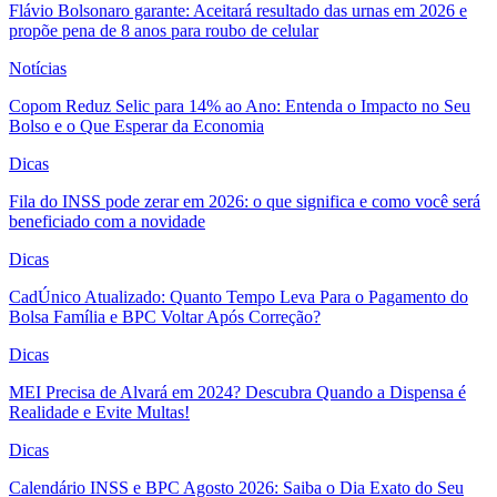
Flávio Bolsonaro garante: Aceitará resultado das urnas em 2026 e
propõe pena de 8 anos para roubo de celular
Notícias
Copom Reduz Selic para 14% ao Ano: Entenda o Impacto no Seu
Bolso e o Que Esperar da Economia
Dicas
Fila do INSS pode zerar em 2026: o que significa e como você será
beneficiado com a novidade
Dicas
CadÚnico Atualizado: Quanto Tempo Leva Para o Pagamento do
Bolsa Família e BPC Voltar Após Correção?
Dicas
MEI Precisa de Alvará em 2024? Descubra Quando a Dispensa é
Realidade e Evite Multas!
Dicas
Calendário INSS e BPC Agosto 2026: Saiba o Dia Exato do Seu