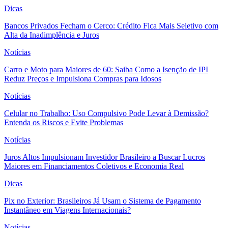
Dicas
Bancos Privados Fecham o Cerco: Crédito Fica Mais Seletivo com
Alta da Inadimplência e Juros
Notícias
Carro e Moto para Maiores de 60: Saiba Como a Isenção de IPI
Reduz Preços e Impulsiona Compras para Idosos
Notícias
Celular no Trabalho: Uso Compulsivo Pode Levar à Demissão?
Entenda os Riscos e Evite Problemas
Notícias
Juros Altos Impulsionam Investidor Brasileiro a Buscar Lucros
Maiores em Financiamentos Coletivos e Economia Real
Dicas
Pix no Exterior: Brasileiros Já Usam o Sistema de Pagamento
Instantâneo em Viagens Internacionais?
Notícias