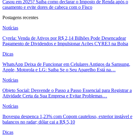
Casou em 2025? Saiba como declarar o Imposto de Renda após o
casamento e evite dores de cabeça com o Fisco
Postagens recentes
Notícias
Cyrela: Venda de Ativos por R$ 2,14 Bilhões Pode Desencadear
Pagamento de Dividendos e Impulsionar Ações CYRE3 na Bolsa
Dicas
WhatsApp Deixa de Funcionar em Celulares Antigos da Samsung,
Apple, Motorola e LG: Saiba Se o Seu Aparelho Está na…
Notícias
Objeto Social: Desvende o Passo a Passo Essencial para Registrar a
Atividade Certa da Sua Empresa e Evitar Problemas…
Notícias
Ibovespa despenca 1,23% com Copom cauteloso, exterior instável e
balanços no radar; dólar cai a R$ 5,10
Dicas