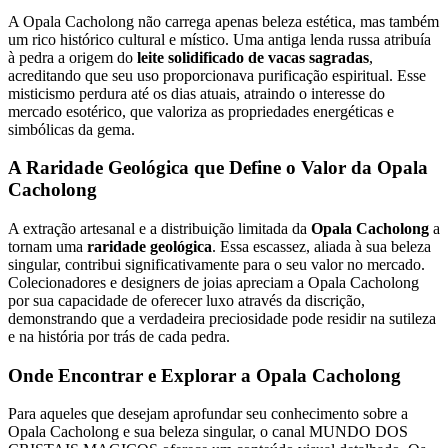
A Opala Cacholong não carrega apenas beleza estética, mas também
um rico histórico cultural e místico. Uma antiga lenda russa atribuía
à pedra a origem do
leite solidificado de vacas sagradas
,
acreditando que seu uso proporcionava purificação espiritual. Esse
misticismo perdura até os dias atuais, atraindo o interesse do
mercado esotérico, que valoriza as propriedades energéticas e
simbólicas da gema.
A Raridade Geológica que Define o Valor da Opala
Cacholong
A extração artesanal e a distribuição limitada da
Opala Cacholong
a
tornam uma
raridade geológica
. Essa escassez, aliada à sua beleza
singular, contribui significativamente para o seu valor no mercado.
Colecionadores e designers de joias apreciam a Opala Cacholong
por sua capacidade de oferecer luxo através da discrição,
demonstrando que a verdadeira preciosidade pode residir na sutileza
e na história por trás de cada pedra.
Onde Encontrar e Explorar a Opala Cacholong
Para aqueles que desejam aprofundar seu conhecimento sobre a
Opala Cacholong e sua beleza singular, o canal MUNDO DOS