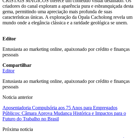
CRISTAIS MAGICOS oferece um conteúdo visual detalhado. Os
criadores do canal exploram a aparência pura e esbranquiçada desta
gema, permitindo uma apreciação mais profunda de suas
características únicas. A exploração da Opala Cacholong revela um
mundo onde a elegância clássica e a raridade geológica se unem.
Editor
Entusiasta ao marketing online, apaixonado por crédito e finanças
pessoais
Compartilhar
Editor
Entusiasta ao marketing online, apaixonado por crédito e finanças
pessoais
Noticia anterior
Aposentadoria Compulsória aos 75 Anos para Empregados
Públicos: Câmara Aprova Mudança Histórica e Impactos para o
Futuro do Trabalho no Brasil
Próxima noticia