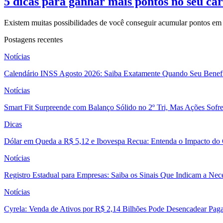
5 dicas para ganhar mais pontos no seu car
Existem muitas possibilidades de você conseguir acumular pontos em 
Postagens recentes
Notícias
Calendário INSS Agosto 2026: Saiba Exatamente Quando Seu Benefí
Notícias
Smart Fit Surpreende com Balanço Sólido no 2º Tri, Mas Ações Sofr
Dicas
Dólar em Queda a R$ 5,12 e Ibovespa Recua: Entenda o Impacto do
Notícias
Registro Estadual para Empresas: Saiba os Sinais Que Indicam a Nec
Notícias
Cyrela: Venda de Ativos por R$ 2,14 Bilhões Pode Desencadear Pa