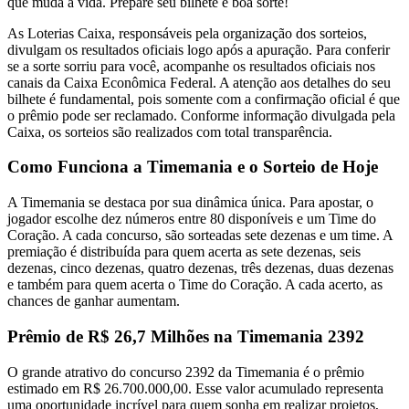
que muda a vida. Prepare seu bilhete e boa sorte!
As Loterias Caixa, responsáveis pela organização dos sorteios,
divulgam os resultados oficiais logo após a apuração. Para conferir
se a sorte sorriu para você, acompanhe os resultados oficiais nos
canais da Caixa Econômica Federal. A atenção aos detalhes do seu
bilhete é fundamental, pois somente com a confirmação oficial é que
o prêmio pode ser reclamado. Conforme informação divulgada pela
Caixa, os sorteios são realizados com total transparência.
Como Funciona a Timemania e o Sorteio de Hoje
A Timemania se destaca por sua dinâmica única. Para apostar, o
jogador escolhe dez números entre 80 disponíveis e um Time do
Coração. A cada concurso, são sorteadas sete dezenas e um time. A
premiação é distribuída para quem acerta as sete dezenas, seis
dezenas, cinco dezenas, quatro dezenas, três dezenas, duas dezenas
e também para quem acerta o Time do Coração. A cada acerto, as
chances de ganhar aumentam.
Prêmio de R$ 26,7 Milhões na Timemania 2392
O grande atrativo do concurso 2392 da Timemania é o prêmio
estimado em R$ 26.700.000,00. Esse valor acumulado representa
uma oportunidade incrível para quem sonha em realizar projetos,