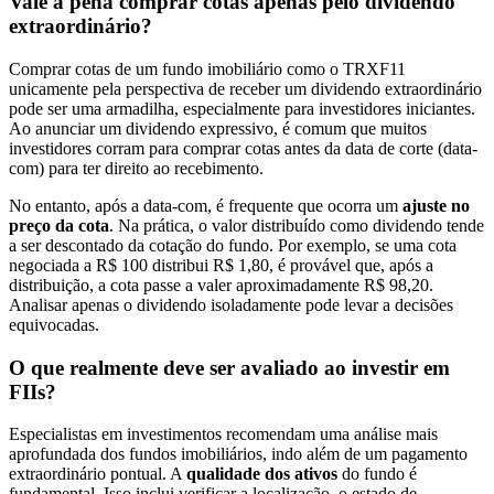
Vale a pena comprar cotas apenas pelo dividendo
extraordinário?
Comprar cotas de um fundo imobiliário como o TRXF11
unicamente pela perspectiva de receber um dividendo extraordinário
pode ser uma armadilha, especialmente para investidores iniciantes.
Ao anunciar um dividendo expressivo, é comum que muitos
investidores corram para comprar cotas antes da data de corte (data-
com) para ter direito ao recebimento.
No entanto, após a data-com, é frequente que ocorra um
ajuste no
preço da cota
. Na prática, o valor distribuído como dividendo tende
a ser descontado da cotação do fundo. Por exemplo, se uma cota
negociada a R$ 100 distribui R$ 1,80, é provável que, após a
distribuição, a cota passe a valer aproximadamente R$ 98,20.
Analisar apenas o dividendo isoladamente pode levar a decisões
equivocadas.
O que realmente deve ser avaliado ao investir em
FIIs?
Especialistas em investimentos recomendam uma análise mais
aprofundada dos fundos imobiliários, indo além de um pagamento
extraordinário pontual. A
qualidade dos ativos
do fundo é
fundamental. Isso inclui verificar a localização, o estado de