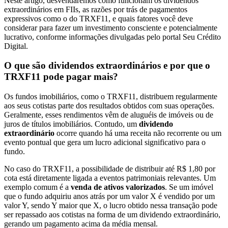
Neste artigo, desvendaremos como funcionam os dividendos
extraordinários em FIIs, as razões por trás de pagamentos
expressivos como o do TRXF11, e quais fatores você deve
considerar para fazer um investimento consciente e potencialmente
lucrativo, conforme informações divulgadas pelo portal Seu Crédito
Digital.
O que são dividendos extraordinários e por que o
TRXF11 pode pagar mais?
Os fundos imobiliários, como o TRXF11, distribuem regularmente
aos seus cotistas parte dos resultados obtidos com suas operações.
Geralmente, esses rendimentos vêm de aluguéis de imóveis ou de
juros de títulos imobiliários. Contudo, um
dividendo
extraordinário
ocorre quando há uma receita não recorrente ou um
evento pontual que gera um lucro adicional significativo para o
fundo.
No caso do TRXF11, a possibilidade de distribuir até R$ 1,80 por
cota está diretamente ligada a eventos patrimoniais relevantes. Um
exemplo comum é a
venda de ativos valorizados
. Se um imóvel
que o fundo adquiriu anos atrás por um valor X é vendido por um
valor Y, sendo Y maior que X, o lucro obtido nessa transação pode
ser repassado aos cotistas na forma de um dividendo extraordinário,
gerando um pagamento acima da média mensal.