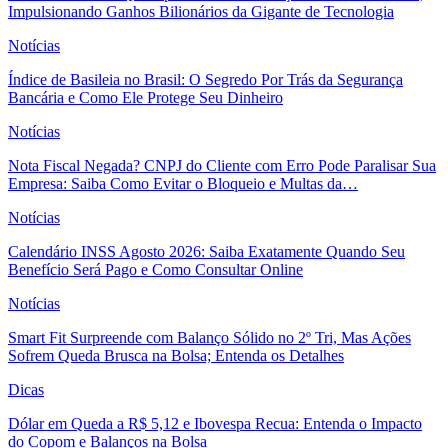
Impulsionando Ganhos Bilionários da Gigante de Tecnologia
Notícias
Índice de Basileia no Brasil: O Segredo Por Trás da Segurança
Bancária e Como Ele Protege Seu Dinheiro
Notícias
Nota Fiscal Negada? CNPJ do Cliente com Erro Pode Paralisar Sua
Empresa: Saiba Como Evitar o Bloqueio e Multas da…
Notícias
Calendário INSS Agosto 2026: Saiba Exatamente Quando Seu
Benefício Será Pago e Como Consultar Online
Notícias
Smart Fit Surpreende com Balanço Sólido no 2º Tri, Mas Ações
Sofrem Queda Brusca na Bolsa; Entenda os Detalhes
Dicas
Dólar em Queda a R$ 5,12 e Ibovespa Recua: Entenda o Impacto
do Copom e Balanços na Bolsa