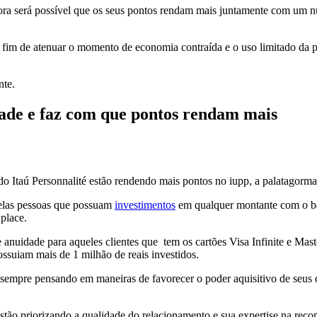
agora será possível que os seus pontos rendam mais juntamente com um
a fim de atenuar o momento de economia contraída e o uso limitado da 
nte.
idade e faz com que pontos rendam mais
 do Itaú Personnalité estão rendendo mais pontos no iupp, a palatagorma
uelas pessoas que possuam
investimentos
em qualquer montante com o ban
place.
anuidade para aqueles clientes que tem os cartões Visa Infinite e Mast
ossuiam mais de 1 milhão de reais investidos.
 sempre pensando em maneiras de favorecer o poder aquisitivo de seus cl
ú estão priorizando a qualidade do relacionamento e sua expertise na r