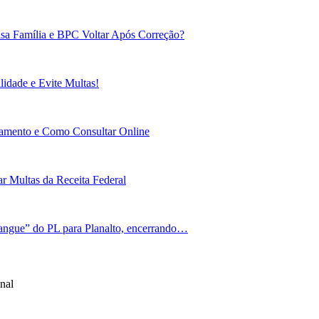
sa Família e BPC Voltar Após Correção?
idade e Evite Multas!
gamento e Como Consultar Online
r Multas da Receita Federal
angue” do PL para Planalto, encerrando…
nal