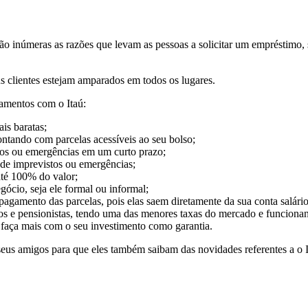
São inúmeras as razões que levam as pessoas a solicitar um empréstimo,
 clientes estejam amparados em todos os lugares.
iamentos com o Itaú:
is baratas;
ontando com parcelas acessíveis ao seu bolso;
os ou emergências em um curto prazo;
 de imprevistos ou emergências;
até 100% do valor;
cio, seja ele formal ou informal;
agamento das parcelas, pois elas saem diretamente da sua conta salário
os e pensionistas, tendo uma das menores taxas do mercado e funciona
 faça mais com o seu investimento como garantia.
seus amigos para que eles também saibam das novidades referentes a o I