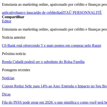
Entusiasta ao marketing online, apaixonado por crédito e finanças pes
aplicativo
banco itau
cartão de crédito
Itaú
ITAÚ PERSONNALITÉ
Compartilhar
Editor
Entusiasta ao marketing online, apaixonado por crédito e finanças pes
Noticia anterior
C6 Bank está oferecendo 5 x mais pontos em compras pelo Rappi
Próxima noticia
Renda Cidadã poderá ser o substituto do Bolsa Família
Postagens recentes
Notícias
Copom Reduz Selic para 14% ao Ano: Entenda o Impacto no Seu Bo
Dicas
Fila do INSS pode zerar em 2026: o que significa e como você será 