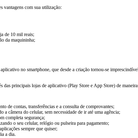
s vantagens com sua utilização:
a de 10 mil reais;
tão da maquininha;
 aplicativo no smartphone, que desde a criação tornou-se imprescindível
s das principais lojas de aplicativo (Play Store e App Store) de maneir
nto de contas, transferências e a consulta de comprovantes;
do a câmera do celular, sem necessidade de ir até uma agência;
com completa segurança;
tilizando o seu celular, relógio ou pulseira para pagamento;
aplicações sempre que quiser;
ia a dia.