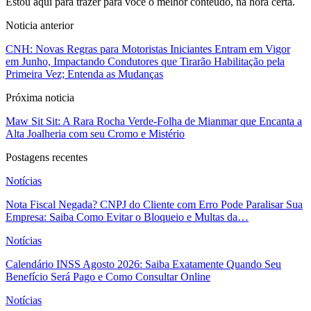
Estou aqui para trazer para você o melhor conteúdo, na hora certa.
Noticia anterior
CNH: Novas Regras para Motoristas Iniciantes Entram em Vigor
em Junho, Impactando Condutores que Tirarão Habilitação pela
Primeira Vez; Entenda as Mudanças
Próxima noticia
Maw Sit Sit: A Rara Rocha Verde-Folha de Mianmar que Encanta a
Alta Joalheria com seu Cromo e Mistério
Postagens recentes
Notícias
Nota Fiscal Negada? CNPJ do Cliente com Erro Pode Paralisar Sua
Empresa: Saiba Como Evitar o Bloqueio e Multas da…
Notícias
Calendário INSS Agosto 2026: Saiba Exatamente Quando Seu
Benefício Será Pago e Como Consultar Online
Notícias