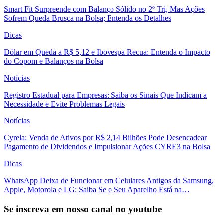
Smart Fit Surpreende com Balanço Sólido no 2º Tri, Mas Ações
Sofrem Queda Brusca na Bolsa; Entenda os Detalhes
Dicas
Dólar em Queda a R$ 5,12 e Ibovespa Recua: Entenda o Impacto
do Copom e Balanços na Bolsa
Notícias
Registro Estadual para Empresas: Saiba os Sinais Que Indicam a
Necessidade e Evite Problemas Legais
Notícias
Cyrela: Venda de Ativos por R$ 2,14 Bilhões Pode Desencadear
Pagamento de Dividendos e Impulsionar Ações CYRE3 na Bolsa
Dicas
WhatsApp Deixa de Funcionar em Celulares Antigos da Samsung,
Apple, Motorola e LG: Saiba Se o Seu Aparelho Está na…
Se inscreva em nosso canal no youtube