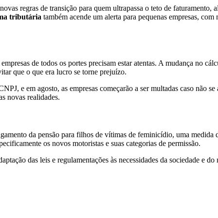
ovas regras de transição para quem ultrapassa o teto de faturamento, 
ma tributária
também acende um alerta para pequenas empresas, com m
 e empresas de todos os portes precisam estar atentas. A mudança no cá
tar que o que era lucro se torne prejuízo.
NPJ, e em agosto, as empresas começarão a ser multadas caso não se ad
s novas realidades.
agamento da pensão para filhos de vítimas de feminicídio, uma medida
ecificamente os novos motoristas e suas categorias de permissão.
ptação das leis e regulamentações às necessidades da sociedade e do 