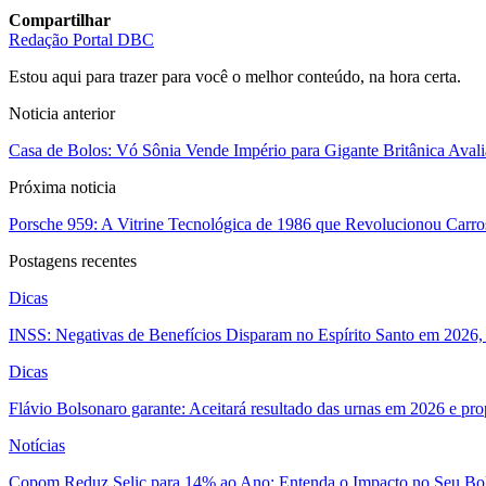
Compartilhar
Redação Portal DBC
Estou aqui para trazer para você o melhor conteúdo, na hora certa.
Noticia anterior
Casa de Bolos: Vó Sônia Vende Império para Gigante Britânica Ava
Próxima noticia
Porsche 959: A Vitrine Tecnológica de 1986 que Revolucionou Carro
Postagens recentes
Dicas
INSS: Negativas de Benefícios Disparam no Espírito Santo em 2026, 
Dicas
Flávio Bolsonaro garante: Aceitará resultado das urnas em 2026 e pro
Notícias
Copom Reduz Selic para 14% ao Ano: Entenda o Impacto no Seu Bo