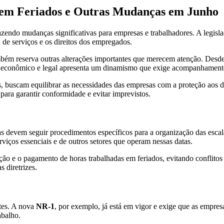
 em Feriados e Outras Mudanças em Junho
azendo mudanças significativas para empresas e trabalhadores. A legisl
 de serviços e os direitos dos empregados.
ém reserva outras alterações importantes que merecem atenção. Desde m
io econômico e legal apresenta um dinamismo que exige acompanhament
s, buscam equilibrar as necessidades das empresas com a proteção aos
ara garantir conformidade e evitar imprevistos.
 devem seguir procedimentos específicos para a organização das escalas
iços essenciais e de outros setores que operam nessas datas.
ão e o pagamento de horas trabalhadas em feriados, evitando conflitos 
 diretrizes.
ntes. A nova
NR-1
, por exemplo, já está em vigor e exige que as empre
abalho.