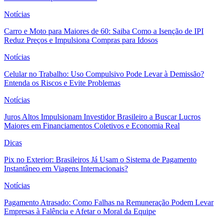
Notícias
Carro e Moto para Maiores de 60: Saiba Como a Isenção de IPI
Reduz Preços e Impulsiona Compras para Idosos
Notícias
Celular no Trabalho: Uso Compulsivo Pode Levar à Demissão?
Entenda os Riscos e Evite Problemas
Notícias
Juros Altos Impulsionam Investidor Brasileiro a Buscar Lucros
Maiores em Financiamentos Coletivos e Economia Real
Dicas
Pix no Exterior: Brasileiros Já Usam o Sistema de Pagamento
Instantâneo em Viagens Internacionais?
Notícias
Pagamento Atrasado: Como Falhas na Remuneração Podem Levar
Empresas à Falência e Afetar o Moral da Equipe