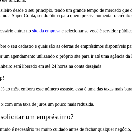
ele funciona.
eiro desde o seu princípio, tendo um grande tempo de mercado que dá
como a Super Conta, sendo ótima para quem precisa aumentar o crédito
essário entrar no
site da empresa
e selecionar se você é servidor públic
e o seu cadastro e quais são as ofertas de empréstimos disponíveis par
azer um agendamento utilizando o próprio site para ir até uma agência 
dinheiro será liberado em até 24 horas na conta desejada.
p!
% ao mês, embora esse número assuste, essa é uma das taxas mais barat
15 x com uma taxa de juros um pouco mais reduzida.
e solicitar um empréstimo?
udo é necessário ter muito cuidado antes de fechar qualquer negócio, 