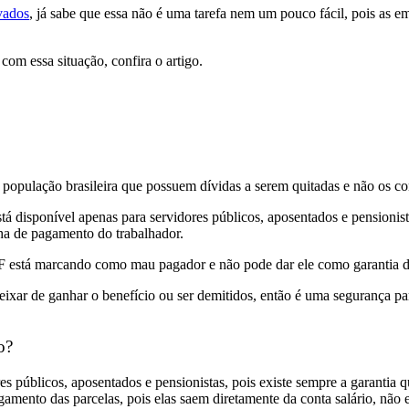
vados
, já sabe que essa não é uma tarefa nem um pouco fácil, pois as 
com essa situação, confira o artigo.
opulação brasileira que possuem dívidas a serem quitadas e não os c
stá disponível apenas para servidores públicos, aposentados e pensioni
lha de pagamento do trabalhador.
CPF está marcando como mau pagador e não pode dar ele como garantia 
ixar de ganhar o benefício ou ser demitidos, então é uma segurança p
o?
es públicos, aposentados e pensionistas, pois existe sempre a garantia
mento das parcelas, pois elas saem diretamente da conta salário, não ex