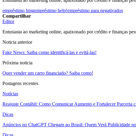
Entusiasta ao marketing online, apaixonado por crédito e finanças pes
empréstimo bmg
empréstimo help!
empréstimo para negativados
Compartilhar
Editor
Entusiasta ao marketing online, apaixonado por crédito e finanças pes
Noticia anterior
Fake News: Saiba como identificá-las e evitá-las!
Próxima noticia
Quer vender um carro financiado? Saiba como!
Postagens recentes
Notícias
Reajuste Contábil: Como Comunicar Aumento e Fortalecer Parceria 
Dicas
Anúncios no ChatGPT Chegam ao Brasil: Quem Verá Publicidade n
Dicas