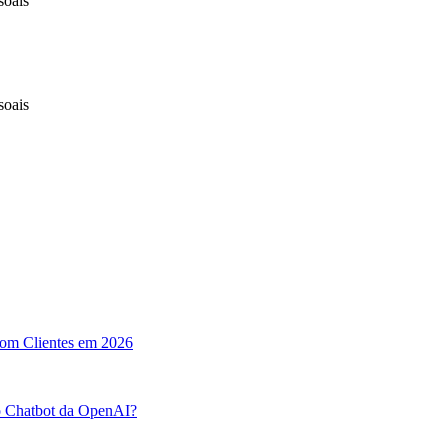
soais
soais
com Clientes em 2026
o Chatbot da OpenAI?