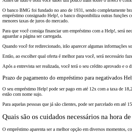
Antes de tudo é bom você saber um pouco mais sobre o BMG e como 
O banco BMG foi fundado no ano de 1931, sendo completamente brasil
empréstimo consignado Help!, o banco disponibiliza outras funções 
menores taxas de juros do mercado.
Para que você consiga financiar um empréstimo com a Help!, será nec
aguardar a página ser carregada.
Quando você for redirecionado, irão aparecer algumas informações sobr
Então, ao escolher qual oferta é melhor para você, será necessário f
Após a entrevista ser realizada, você terá o seu crédito aprovado e o 
Prazo de pagamento do empréstimo para negativados Hel
O seu empréstimo Help! pode ser pago em até 12x com a taxa de 18,2
estão com nome sujo.
Para aquelas pessoas que já são clientes, pode ser parcelado em até 
Quais são os cuidados necessários na hora d
O empréstimo aparenta ser a melhor opção em diversos momentos, cont