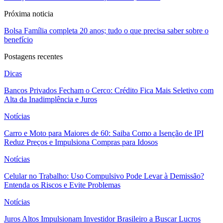
Próxima noticia
Bolsa Família completa 20 anos; tudo o que precisa saber sobre o
benefício
Postagens recentes
Dicas
Bancos Privados Fecham o Cerco: Crédito Fica Mais Seletivo com
Alta da Inadimplência e Juros
Notícias
Carro e Moto para Maiores de 60: Saiba Como a Isenção de IPI
Reduz Preços e Impulsiona Compras para Idosos
Notícias
Celular no Trabalho: Uso Compulsivo Pode Levar à Demissão?
Entenda os Riscos e Evite Problemas
Notícias
Juros Altos Impulsionam Investidor Brasileiro a Buscar Lucros