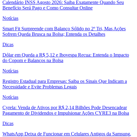
Calendário INSS Agosto 2026: Saiba Exatamente Quando Seu
Benefício Será Pago e Como Consultar Online
Notícias
Smart Fit Surpreende com Balanço Sólido no 2º Tri, Mas Ações
Sofrem Queda Brusca na Bolsa; Entenda os Detalhes
Dicas
Dólar em Queda a R$ 5,12 e Ibovespa Recua: Entenda o Impacto
do Copom e Balanços na Bolsa
Notícias
Registro Estadual para Empresas: Saiba os Sinais Que Indicam a
Necessidade e Evite Problemas Legais
Notícias
Cyrela: Venda de Ativos por R$ 2,14 Bilhões Pode Desencadear
Pagamento de Dividendos e Impulsionar Ações CYRE3 na Bolsa
Dicas
WhatsApp Deixa de Funcionar em Celulares Antigos da Samsung,