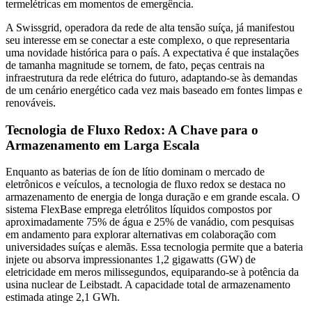
termelétricas em momentos de emergência.
A Swissgrid, operadora da rede de alta tensão suíça, já manifestou
seu interesse em se conectar a este complexo, o que representaria
uma novidade histórica para o país. A expectativa é que instalações
de tamanha magnitude se tornem, de fato, peças centrais na
infraestrutura da rede elétrica do futuro, adaptando-se às demandas
de um cenário energético cada vez mais baseado em fontes limpas e
renováveis.
Tecnologia de Fluxo Redox: A Chave para o
Armazenamento em Larga Escala
Enquanto as baterias de íon de lítio dominam o mercado de
eletrônicos e veículos, a tecnologia de fluxo redox se destaca no
armazenamento de energia de longa duração e em grande escala. O
sistema FlexBase emprega eletrólitos líquidos compostos por
aproximadamente 75% de água e 25% de vanádio, com pesquisas
em andamento para explorar alternativas em colaboração com
universidades suíças e alemãs. Essa tecnologia permite que a bateria
injete ou absorva impressionantes 1,2 gigawatts (GW) de
eletricidade em meros milissegundos, equiparando-se à potência da
usina nuclear de Leibstadt. A capacidade total de armazenamento
estimada atinge 2,1 GWh.