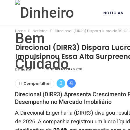
NOTÍCIAS
Home
Notícias
Direcional (DIRR3) Dispara Lucro de R$ 213
BANCOS DIG
Direcional (DIRR3) Dispara Lucro
Impulsionou Essa Alta Surpreen
EM
12 MAIO 2026 7:31
De
Editor
Compartilhar
Direcional (DIRR3) Apresenta Crescimento 
Desempenho no Mercado Imobiliário
A Direcional Engenharia (DIRR3) divulgou resul
de 2026. A companhia registrou um lucro líqui