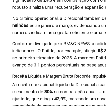
significativo de
29,6%
em comparação com o me
robusto sinaliza uma recuperação e expansão no
No critério operacional, a Direcional também 
milhões
entre janeiro e março, evidenciando 
números indicam uma gestão eficiente e uma 
Conforme divulgado pelo BM&C NEWS, a solidez
indicadores. O Ebitda, por exemplo, atingiu
R$ 
ao primeiro trimestre de 2025. A margem Ebi
avanço de 3,1 pontos percentuais na base anua
Receita Líquida e Margem Bruta Recorde Impuls
A receita operacional líquida da Direcional al
crescimento de
30%
na comparação anual. Um 
ajustada, que atingiu
42,9%
, marcando um nov
capacidade da empresa em otimizar seus custo