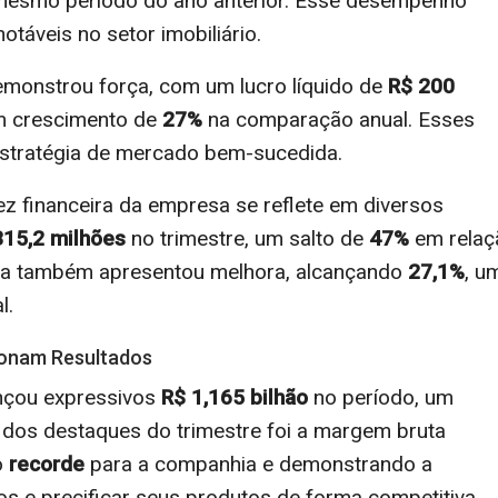
smo período do ano anterior. Esse desempenho
táveis no setor imobiliário.
demonstrou força, com um lucro líquido de
R$ 200
um crescimento de
27%
na comparação anual. Esses
estratégia de mercado bem-sucedida.
 financeira da empresa se reflete em diversos
315,2 milhões
no trimestre, um salto de
47%
em relaç
tda também apresentou melhora, alcançando
27,1%
, u
l.
ionam Resultados
cançou expressivos
R$ 1,165 bilhão
no período, um
dos destaques do trimestre foi a margem bruta
o
recorde
para a companhia e demonstrando a
s e precificar seus produtos de forma competitiva.