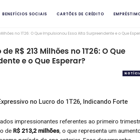
BENEFÍCIOS SOCIAIS
CARTÕES DE CRÉDITO
EMPRÉSTIM
 Milhões no 1T26: O Que Impulsionou Essa Alta Surpreendente e o Que Espe
ITAIS
 de R$ 213 Milhões no 1T26: O Que
dente e o Que Esperar?
NOTÍCI
Expressivo no Lucro do 1T26, Indicando Forte
tados impressionantes referentes ao primeiro trimest
do de
R$ 213,2 milhões
, o que representa um aument