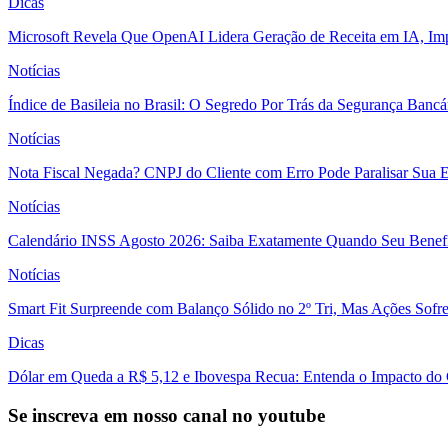
Dicas
Microsoft Revela Que OpenAI Lidera Geração de Receita em IA, Imp
Notícias
Índice de Basileia no Brasil: O Segredo Por Trás da Segurança Banc
Notícias
Nota Fiscal Negada? CNPJ do Cliente com Erro Pode Paralisar Sua 
Notícias
Calendário INSS Agosto 2026: Saiba Exatamente Quando Seu Benefí
Notícias
Smart Fit Surpreende com Balanço Sólido no 2º Tri, Mas Ações Sofr
Dicas
Dólar em Queda a R$ 5,12 e Ibovespa Recua: Entenda o Impacto do
Se inscreva em nosso canal no youtube