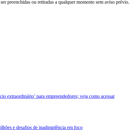
m ser preenchidas ou retiradas a qualquer momento sem aviso prévio.
fício extraordinário’ para empreendedores; veja como acessar
ilhões e desafios de inadimplência em foco