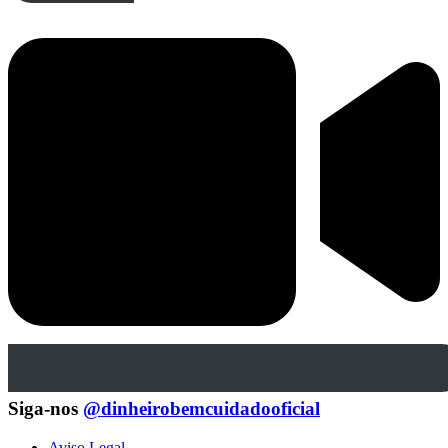
Siga-nos
@dinheirobemcuidadooficial
Aviso Legal