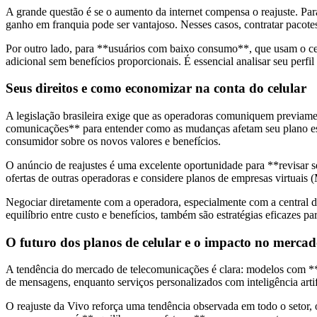
A grande questão é se o aumento da internet compensa o reajuste. Par
ganho em franquia pode ser vantajoso. Nesses casos, contratar pacote
Por outro lado, para **usuários com baixo consumo**, que usam o cel
adicional sem benefícios proporcionais. É essencial analisar seu perfil
Seus direitos e como economizar na conta do celular
A legislação brasileira exige que as operadoras comuniquem previamen
comunicações** para entender como as mudanças afetam seu plano espec
consumidor sobre os novos valores e benefícios.
O anúncio de reajustes é uma excelente oportunidade para **revisar 
ofertas de outras operadoras e considere planos de empresas virtuai
Negociar diretamente com a operadora, especialmente com a central d
equilíbrio entre custo e benefícios, também são estratégias eficazes 
O futuro dos planos de celular e o impacto no merca
A tendência do mercado de telecomunicações é clara: modelos com **
de mensagens, enquanto serviços personalizados com inteligência artif
O reajuste da Vivo reforça uma tendência observada em todo o setor,