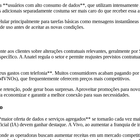
a **usuários com alto consumo de dados**, que utilizam intensamente ap
s adicionais separadamente costuma ser mais caro do que receber essa a
ular principalmente para tarefas básicas como mensagens instantâneas
 de uso antes de aceitar as novas condições.
te aos clientes sobre alterações contratuais relevantes, geralmente por
ífico. A Anatel regula o setor e permite reajustes previstos contratua
seus gastos com telefonia**. Muitos consumidores acabam pagando por 
s (MVNOs), que frequentemente oferecem preços mais competitivos.
e retenção, pode gerar boas surpresas. Aproveitar promoções para novo
para economizar e garantir a melhor conexão para suas necessidades.
do
maior oferta de dados e serviços agregados** se tornarão cada vez mai
icial (IA) devem ganhar destaque. A Vivo, ao aumentar a franquia de in
 onde as operadoras buscam aumentar receitas em um mercado competitiv