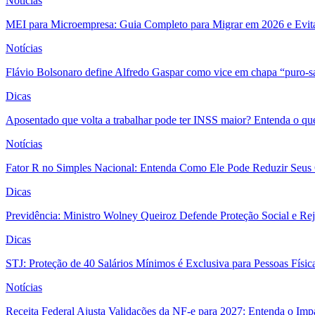
Notícias
MEI para Microempresa: Guia Completo para Migrar em 2026 e Evita
Notícias
Flávio Bolsonaro define Alfredo Gaspar como vice em chapa “puro-s
Dicas
Aposentado que volta a trabalhar pode ter INSS maior? Entenda o qu
Notícias
Fator R no Simples Nacional: Entenda Como Ele Pode Reduzir Seus
Dicas
Previdência: Ministro Wolney Queiroz Defende Proteção Social e R
Dicas
STJ: Proteção de 40 Salários Mínimos é Exclusiva para Pessoas Físi
Notícias
Receita Federal Ajusta Validações da NF-e para 2027: Entenda o Im