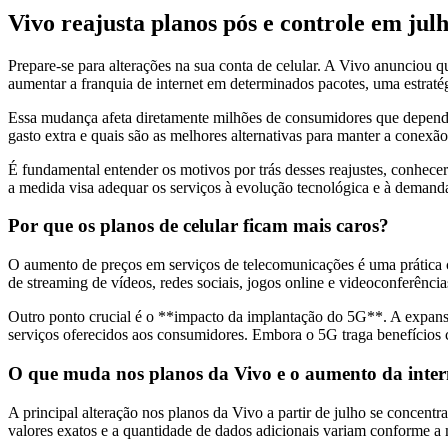
Vivo reajusta planos pós e controle em julh
Prepare-se para alterações na sua conta de celular. A Vivo anunciou qu
aumentar a franquia de internet em determinados pacotes, uma estraté
Essa mudança afeta diretamente milhões de consumidores que dependem 
gasto extra e quais são as melhores alternativas para manter a conexã
É fundamental entender os motivos por trás desses reajustes, conhec
a medida visa adequar os serviços à evolução tecnológica e à demanda
Por que os planos de celular ficam mais caros?
O aumento de preços em serviços de telecomunicações é uma prática c
de streaming de vídeos, redes sociais, jogos online e videoconferênci
Outro ponto crucial é o **impacto da implantação do 5G**. A expansã
serviços oferecidos aos consumidores. Embora o 5G traga benefícios 
O que muda nos planos da Vivo e o aumento da inte
A principal alteração nos planos da Vivo a partir de julho se concen
valores exatos e a quantidade de dados adicionais variam conforme a 