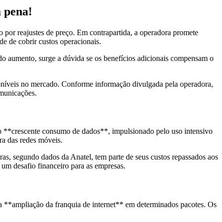
a pena!
ão por reajustes de preço. Em contrapartida, a operadora promete
e de cobrir custos operacionais.
 do aumento, surge a dúvida se os benefícios adicionais compensam o
poníveis no mercado. Conforme informação divulgada pela operadora,
omunicações.
 o **crescente consumo de dados**, impulsionado pelo uso intensivo
ra das redes móveis.
as, segundo dados da Anatel, tem parte de seus custos repassados aos
um desafio financeiro para as empresas.
 a **ampliação da franquia de internet** em determinados pacotes. Os