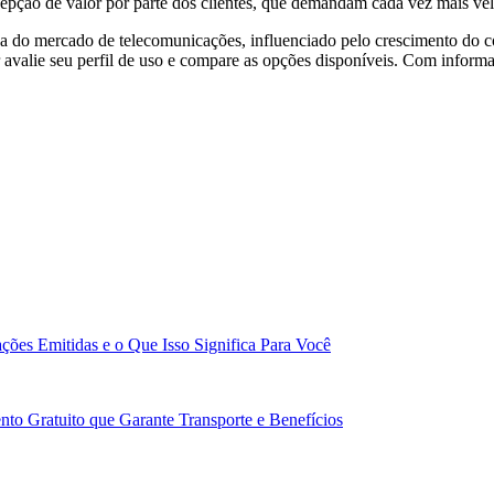
epção de valor por parte dos clientes, que demandam cada vez mais vel
mica do mercado de telecomunicações, influenciado pelo crescimento d
 avalie seu perfil de uso e compare as opções disponíveis. Com inform
ões Emitidas e o Que Isso Significa Para Você
to Gratuito que Garante Transporte e Benefícios