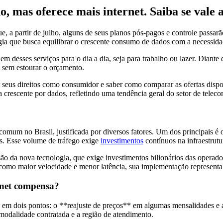
o, mas oferece mais internet. Saiba se vale 
e, a partir de julho, alguns de seus planos pós-pagos e controle passar
gia que busca equilibrar o crescente consumo de dados com a necessidad
desses serviços para o dia a dia, seja para trabalho ou lazer. Diante
o sem estourar o orçamento.
er seus direitos como consumidor e saber como comparar as ofertas dis
 crescente por dados, refletindo uma tendência geral do setor de telec
omum no Brasil, justificada por diversos fatores. Um dos principais é
as. Esse volume de tráfego exige
investimentos
contínuos na infraestrutu
o da nova tecnologia, que exige investimentos bilionários das operador
como maior velocidade e menor latência, sua implementação representa 
rnet compensa?
tra em dois pontos: o **reajuste de preços** em algumas mensalidades e
modalidade contratada e a região de atendimento.