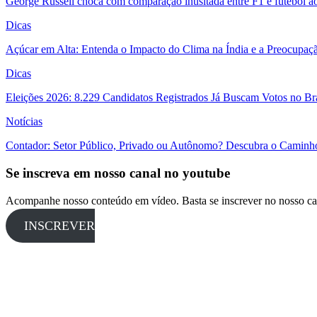
George Russell choca com comparação inusitada entre F1 e futebol a
Dicas
Açúcar em Alta: Entenda o Impacto do Clima na Índia e a Preocupaç
Dicas
Eleições 2026: 8.229 Candidatos Registrados Já Buscam Votos no Bras
Notícias
Contador: Setor Público, Privado ou Autônomo? Descubra o Caminho
Se inscreva em nosso canal no youtube
Acompanhe nosso conteúdo em vídeo. Basta se inscrever no nosso ca
INSCREVER