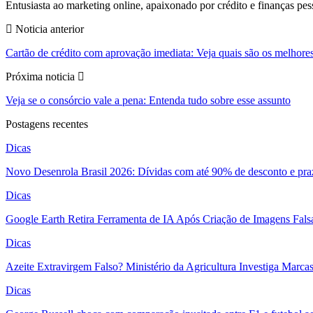
Entusiasta ao marketing online, apaixonado por crédito e finanças pes
Noticia anterior
Cartão de crédito com aprovação imediata: Veja quais são os melhore
Próxima noticia
Veja se o consórcio vale a pena: Entenda tudo sobre esse assunto
Postagens recentes
Dicas
Novo Desenrola Brasil 2026: Dívidas com até 90% de desconto e pra
Dicas
Google Earth Retira Ferramenta de IA Após Criação de Imagens Fal
Dicas
Azeite Extravirgem Falso? Ministério da Agricultura Investiga Marc
Dicas