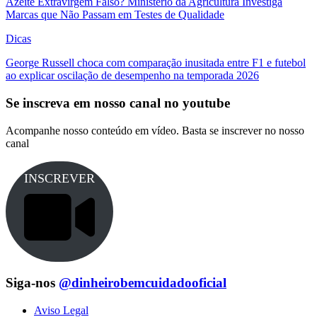
Azeite Extravirgem Falso? Ministério da Agricultura Investiga
Marcas que Não Passam em Testes de Qualidade
Dicas
George Russell choca com comparação inusitada entre F1 e futebol
ao explicar oscilação de desempenho na temporada 2026
Se inscreva em nosso canal no youtube
Acompanhe nosso conteúdo em vídeo. Basta se inscrever no nosso
canal
INSCREVER
Siga-nos
@dinheirobemcuidadooficial
Aviso Legal