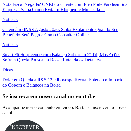
Nota Fiscal Negada? CNPJ do Cliente com Erro Pode Paralisar Sua
Empresa: Saiba Como Evitar o Bloqueio e Multas da…
Notícias
Calendário INSS Agosto 2026: Saiba Exatamente Quando Seu
Benefício Será Pago e Como Consultar Online
Notícias
Smart Fit Surpreende com Balanço Sólido no 2º Tri, Mas Ações
Sofrem Queda Brusca na Bolsa; Entenda os Detalhes
Dicas
Dólar em Queda a R$ 5,12 e Ibovespa Recua: Entenda o Impacto
do Copom e Balanços na Bolsa
Se inscreva em nosso canal no youtube
Acompanhe nosso conteúdo em vídeo. Basta se inscrever no nosso
canal
INSCREVER