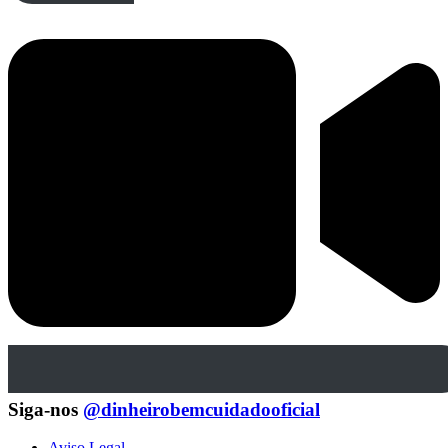
Siga-nos
@dinheirobemcuidadooficial
Aviso Legal