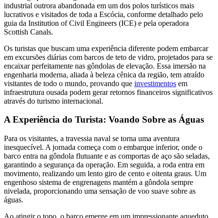
industrial outrora abandonada em um dos polos turísticos mais
lucrativos e visitados de toda a Escócia, conforme detalhado pelo
guia da Institution of Civil Engineers (ICE) e pela operadora
Scottish Canals.
Os turistas que buscam uma experiência diferente podem embarcar
em excursões diárias com barcos de teto de vidro, projetados para se
encaixar perfeitamente nas gôndolas de elevação. Essa imersão na
engenharia moderna, aliada à beleza cênica da região, tem atraído
visitantes de todo o mundo, provando que
investimentos
em
infraestrutura ousada podem gerar retornos financeiros significativos
através do turismo internacional.
A Experiência do Turista: Voando Sobre as Águas
Para os visitantes, a travessia naval se torna uma aventura
inesquecível. A jornada começa com o embarque inferior, onde o
barco entra na gôndola flutuante e as comportas de aço são seladas,
garantindo a segurança da operação. Em seguida, a roda entra em
movimento, realizando um lento giro de cento e oitenta graus. Um
engenhoso sistema de engrenagens mantém a gôndola sempre
nivelada, proporcionando uma sensação de voo suave sobre as
águas.
Ao atingir o topo, o barco emerge em um impressionante aqueduto