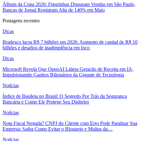
Álbum da Copa 2026: Figurinhas Disparam Vendas em São Paulo,
Bancas de Jornal Registram Alta de 140% em Maio
Postagens recentes
Dicas
Bradesco lucra R$ 7 bilhões em 2026: Aumento de capital de R$ 10
bilhões e desafios de inadimplência em foco
Dicas
Microsoft Revela Que OpenAI Lidera Geração de Receita em IA,
Impulsionando Ganhos Bilionários da Gigante de Tecnologia
Notícias
Índice de Basileia no Brasil: O Segredo Por Trás da Segurança
Bancária e Como Ele Protege Seu Dinheiro
Notícias
Nota Fiscal Negada? CNPJ do Cliente com Erro Pode Paralisar Sua
Empresa: Saiba Como Evitar o Bloqueio e Multas da…
Notícias