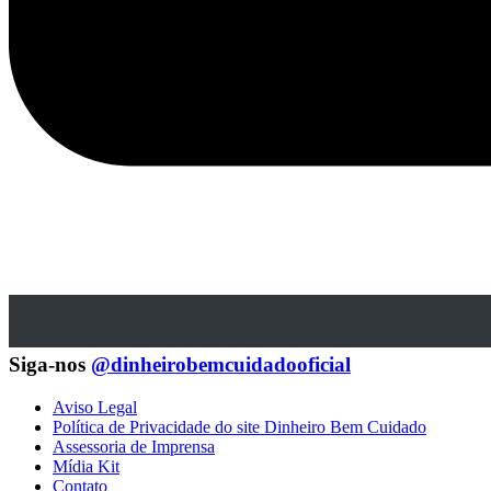
Siga-nos
@dinheirobemcuidadooficial
Aviso Legal
Política de Privacidade do site Dinheiro Bem Cuidado
Assessoria de Imprensa
Mídia Kit
Contato