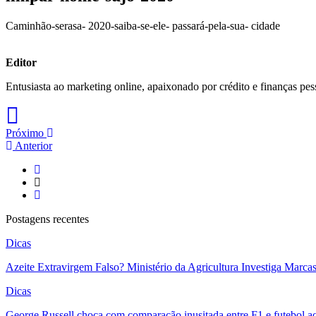
Caminhão-serasa- 2020-saiba-se-ele- passará-pela-sua- cidade
Editor
Entusiasta ao marketing online, apaixonado por crédito e finanças pes
Próximo
Anterior
Postagens recentes
Dicas
Azeite Extravirgem Falso? Ministério da Agricultura Investiga Marc
Dicas
George Russell choca com comparação inusitada entre F1 e futebol a