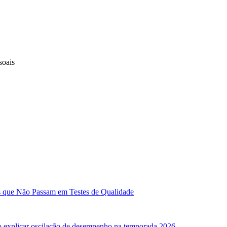
soais
as que Não Passam em Testes de Qualidade
o explicar oscilação de desempenho na temporada 2026