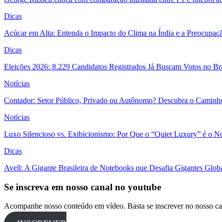
Dicas
Açúcar em Alta: Entenda o Impacto do Clima na Índia e a Preocupaç
Dicas
Eleições 2026: 8.229 Candidatos Registrados Já Buscam Votos no Bras
Notícias
Contador: Setor Público, Privado ou Autônomo? Descubra o Caminho
Notícias
Luxo Silencioso vs. Exibicionismo: Por Que o “Quiet Luxury” é o 
Dicas
Avell: A Gigante Brasileira de Notebooks que Desafia Gigantes Glo
Se inscreva em nosso canal no youtube
Acompanhe nosso conteúdo em vídeo. Basta se inscrever no nosso ca