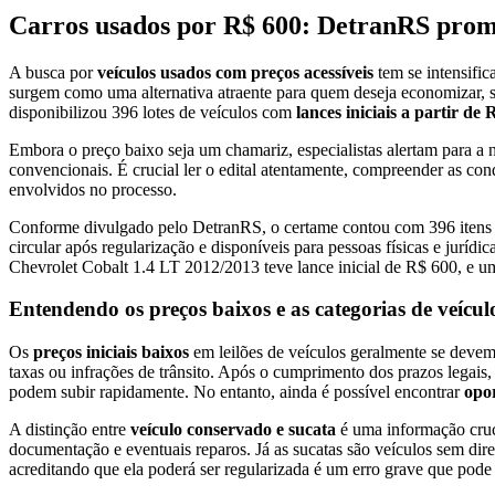
Carros usados por R$ 600: DetranRS promo
A busca por
veículos usados com preços acessíveis
tem se intensific
surgem como uma alternativa atraente para quem deseja economizar, s
disponibilizou 396 lotes de veículos com
lances iniciais a partir de
Embora o preço baixo seja um chamariz, especialistas alertam para a
convencionais. É crucial ler o edital atentamente, compreender as condi
envolvidos no processo.
Conforme divulgado pelo DetranRS, o certame contou com 396 itens c
circular após regularização e disponíveis para pessoas físicas e jurídic
Chevrolet Cobalt 1.4 LT 2012/2013 teve lance inicial de R$ 600, e
Entendendo os preços baixos e as categorias de veículo
Os
preços iniciais baixos
em leilões de veículos geralmente se devem
taxas ou infrações de trânsito. Após o cumprimento dos prazos legais, e
podem subir rapidamente. No entanto, ainda é possível encontrar
opo
A distinção entre
veículo conservado e sucata
é uma informação cruci
documentação e eventuais reparos. Já as sucatas são veículos sem dir
acreditando que ela poderá ser regularizada é um erro grave que pode g