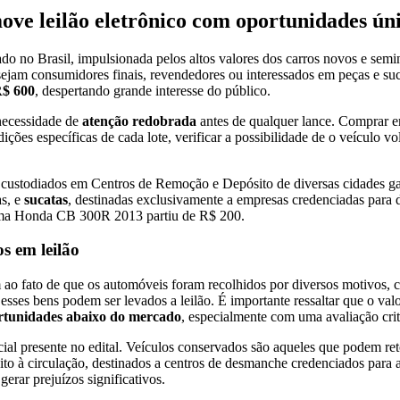
ve leilão eletrônico com oportunidades ún
ado no Brasil, impulsionada pelos altos valores dos carros novos e sem
ejam consumidores finais, revendedores ou interessados em peças e suc
 R$ 600
, despertando grande interesse do público.
 necessidade de
atenção redobrada
antes de qualquer lance. Comprar e
ções específicas de cada lote, verificar a possibilidade de o veículo vo
ustodiados em Centros de Remoção e Depósito de diversas cidades gaú
as, e
sucatas
, destinadas exclusivamente a empresas credenciadas para
 uma Honda CB 300R 2013 partiu de R$ 200.
s em leilão
 ao fato de que os automóveis foram recolhidos por diversos motivos, c
sses bens podem ser levados a leilão. É importante ressaltar que o valor
rtunidades abaixo do mercado
, especialmente com uma avaliação crit
al presente no edital. Veículos conservados são aqueles que podem retor
eito à circulação, destinados a centros de desmanche credenciados par
erar prejuízos significativos.