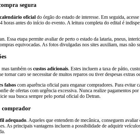
 compra segura
calendário oficial
do órgão do estado de interesse. Em seguida, acesse o
 horas antes do início do evento. A leitura completa do edital é indispe
 Essa etapa permite avaliar de perto o estado da lataria, pneus, interior
compras equivocadas. As fotos divulgadas nos sites auxiliam, mas não su
ões
r, mas também os
custos adicionais
. Estes incluem a taxa de pátio, cust
tornar caro se necessitar de muitos reparos ou tiver despesas extras oc
es falsos
com aparência oficial para enganar compradores. Para evitar ca
sconfie de ofertas com urgência excessiva. Nunca realize pagamentos por t
cie sua busca sempre pelo portal oficial do Detran.
 do comprador
fil adequado
. Aqueles que entendem de mecânica, conseguem avaliar 
es. As principais vantagens incluem a possibilidade de adquirir veícul
da.