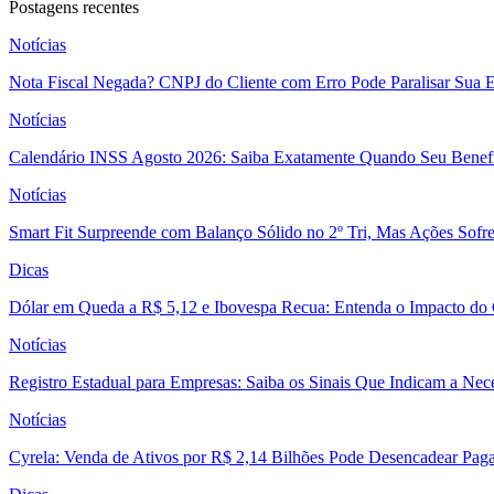
Postagens recentes
Notícias
Nota Fiscal Negada? CNPJ do Cliente com Erro Pode Paralisar Sua 
Notícias
Calendário INSS Agosto 2026: Saiba Exatamente Quando Seu Benefí
Notícias
Smart Fit Surpreende com Balanço Sólido no 2º Tri, Mas Ações Sofr
Dicas
Dólar em Queda a R$ 5,12 e Ibovespa Recua: Entenda o Impacto do
Notícias
Registro Estadual para Empresas: Saiba os Sinais Que Indicam a Nec
Notícias
Cyrela: Venda de Ativos por R$ 2,14 Bilhões Pode Desencadear Pa