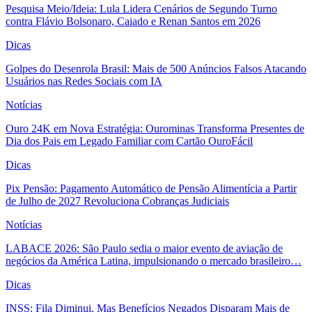
Pesquisa Meio/Ideia: Lula Lidera Cenários de Segundo Turno
contra Flávio Bolsonaro, Caiado e Renan Santos em 2026
Dicas
Golpes do Desenrola Brasil: Mais de 500 Anúncios Falsos Atacando
Usuários nas Redes Sociais com IA
Notícias
Ouro 24K em Nova Estratégia: Ourominas Transforma Presentes de
Dia dos Pais em Legado Familiar com Cartão OuroFácil
Dicas
Pix Pensão: Pagamento Automático de Pensão Alimentícia a Partir
de Julho de 2027 Revoluciona Cobranças Judiciais
Notícias
LABACE 2026: São Paulo sedia o maior evento de aviação de
negócios da América Latina, impulsionando o mercado brasileiro…
Dicas
INSS: Fila Diminui, Mas Benefícios Negados Disparam Mais de