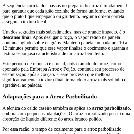
A sequência correta dos passos no preparo do arroz é fundamental
para garantir que cada grão cozinhe de forma uniforme, evitando
que o prato fique empapado ou grudento. Seguir a ordem correta
assegura a textura ideal.
Um dos segredos mais subestimados, mas de grande impacto, é o
descanso final
. Após desligar o fogo, o vapor retido na panela
continua agindo sobre os grãos. Manter a panela tampada por 10 a
12 minutos permite que esse vapor finalize o cozimento e garanta a
textura esponjosa característica de um arroz bem feito.
Este período de repouso é crucial, pois o amido do arroz, como
apontado pela Embrapa Arroz e Feijão, continua seu processo de
estabilização após a cocção. É esse processo que melhora
significativamente a textura final, tornando o arroz mais soltinho e
agradável ao paladar.
Adaptações para o Arroz Parboilizado
A técnica do caldo caseiro também se aplica ao
arroz parboilizado
,
embora com pequenas adaptações. O arroz parboilizado possui uma
absorção de líquido diferente do arroz branco polido.
Por essa razão, o tempo de cozimento para o arroz parboilizado