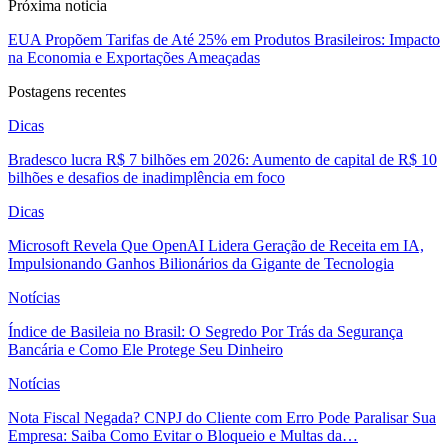
Próxima noticia
EUA Propõem Tarifas de Até 25% em Produtos Brasileiros: Impacto
na Economia e Exportações Ameaçadas
Postagens recentes
Dicas
Bradesco lucra R$ 7 bilhões em 2026: Aumento de capital de R$ 10
bilhões e desafios de inadimplência em foco
Dicas
Microsoft Revela Que OpenAI Lidera Geração de Receita em IA,
Impulsionando Ganhos Bilionários da Gigante de Tecnologia
Notícias
Índice de Basileia no Brasil: O Segredo Por Trás da Segurança
Bancária e Como Ele Protege Seu Dinheiro
Notícias
Nota Fiscal Negada? CNPJ do Cliente com Erro Pode Paralisar Sua
Empresa: Saiba Como Evitar o Bloqueio e Multas da…