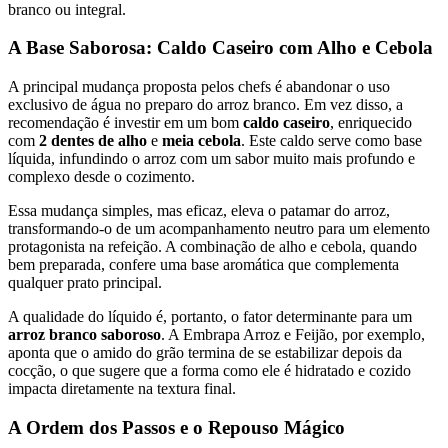
branco ou integral.
A Base Saborosa: Caldo Caseiro com Alho e Cebola
A principal mudança proposta pelos chefs é abandonar o uso
exclusivo de água no preparo do arroz branco. Em vez disso, a
recomendação é investir em um bom
caldo caseiro
, enriquecido
com
2 dentes de alho
e
meia cebola
. Este caldo serve como base
líquida, infundindo o arroz com um sabor muito mais profundo e
complexo desde o cozimento.
Essa mudança simples, mas eficaz, eleva o patamar do arroz,
transformando-o de um acompanhamento neutro para um elemento
protagonista na refeição. A combinação de alho e cebola, quando
bem preparada, confere uma base aromática que complementa
qualquer prato principal.
A qualidade do líquido é, portanto, o fator determinante para um
arroz branco saboroso
. A Embrapa Arroz e Feijão, por exemplo,
aponta que o amido do grão termina de se estabilizar depois da
cocção, o que sugere que a forma como ele é hidratado e cozido
impacta diretamente na textura final.
A Ordem dos Passos e o Repouso Mágico