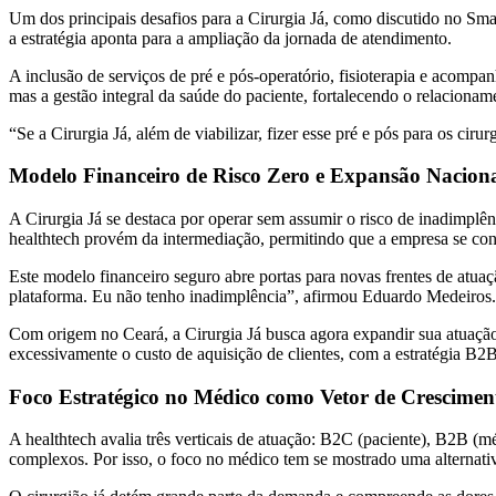
Um dos principais desafios para a Cirurgia Já, como discutido no Sma
a estratégia aponta para a ampliação da jornada de atendimento.
A inclusão de serviços de pré e pós-operatório, fisioterapia e acomp
mas a gestão integral da saúde do paciente, fortalecendo o relacioname
“Se a Cirurgia Já, além de viabilizar, fizer esse pré e pós para os cir
Modelo Financeiro de Risco Zero e Expansão Nacion
A Cirurgia Já se destaca por operar sem assumir o risco de inadimplênc
healthtech provém da intermediação, permitindo que a empresa se conc
Este modelo financeiro seguro abre portas para novas frentes de atuaç
plataforma. Eu não tenho inadimplência”, afirmou Eduardo Medeiros.
Com origem no Ceará, a Cirurgia Já busca agora expandir sua atuação
excessivamente o custo de aquisição de clientes, com a estratégia 
Foco Estratégico no Médico como Vetor de Crescimen
A healthtech avalia três verticais de atuação: B2C (paciente), B2B (
complexos. Por isso, o foco no médico tem se mostrado uma alternativ