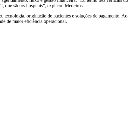
agendamento, fluxo e gestão financeira. “Eu tenho três verticais do
C, que são os hospitais”, explicou Medeiros.
o, tecnologia, originação de pacientes e soluções de pagamento. Ao
e de maior eficiência operacional.