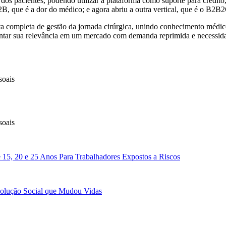
s pacientes, podendo utilizar a plataforma como suporte para crédito, 
, que é a dor do médico; e agora abriu a outra vertical, que é o B2B2
nta completa de gestão da jornada cirúrgica, unindo conhecimento médic
entar sua relevância em um mercado com demanda reprimida e necessidad
soais
soais
 15, 20 e 25 Anos Para Trabalhadores Expostos a Riscos
volução Social que Mudou Vidas