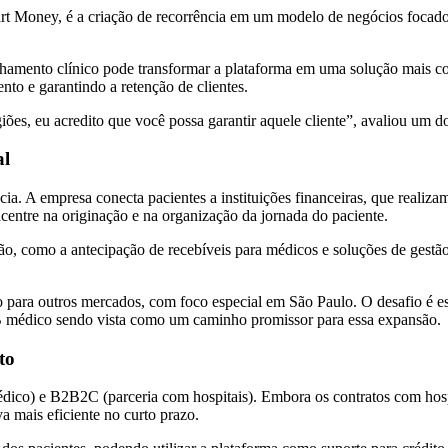
rt Money, é a criação de recorrência em um modelo de negócios focado 
anhamento clínico pode transformar a plataforma em uma solução mais c
nto e garantindo a retenção de clientes.
urgiões, eu acredito que você possa garantir aquele cliente”, avaliou um
al
ia. A empresa conecta pacientes a instituições financeiras, que realiza
entre na originação e na organização da jornada do paciente.
ão, como a antecipação de recebíveis para médicos e soluções de gestão
 para outros mercados, com foco especial em São Paulo. O desafio é es
B2B médico sendo vista como um caminho promissor para essa expansão.
to
médico) e B2B2C (parceria com hospitais). Embora os contratos com hosp
a mais eficiente no curto prazo.