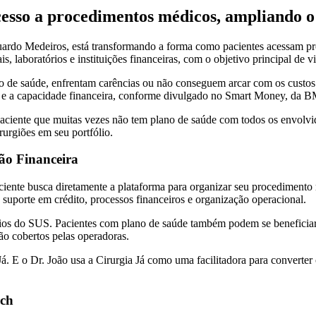
 acesso a procedimentos médicos, ampliando
 Eduardo Medeiros, está transformando a forma como pacientes acessam
, laboratórios e instituições financeiras, com o objetivo principal de via
no de saúde, enfrentam carências ou não conseguem arcar com os custos 
ica e a capacidade financeira, conforme divulgado no Smart Money, d
paciente que muitas vezes não tem plano de saúde com todos os envolv
rurgiões em seu portfólio.
ão Financeira
ciente busca diretamente a plataforma para organizar seu procediment
 suporte em crédito, processos financeiros e organização operacional.
 do SUS. Pacientes com plano de saúde também podem se beneficiar, ut
não cobertos pelas operadoras.
. E o Dr. João usa a Cirurgia Já como uma facilitadora para converter 
ech