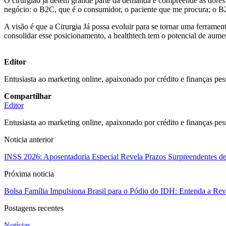
O cirurgião já detém grande parte da demanda e compreende as dores do
negócio: o B2C, que é o consumidor, o paciente que me procura; o B2B
A visão é que a Cirurgia Já possa evoluir para se tornar uma ferrame
consolidar esse posicionamento, a healthtech tem o potencial de aum
Editor
Entusiasta ao marketing online, apaixonado por crédito e finanças pes
Compartilhar
Editor
Entusiasta ao marketing online, apaixonado por crédito e finanças pes
Noticia anterior
INSS 2026: Aposentadoria Especial Revela Prazos Surpreendentes de
Próxima noticia
Bolsa Família Impulsiona Brasil para o Pódio do IDH: Entenda a Re
Postagens recentes
Notícias