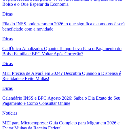
Bolso e o Que Esperar da Economia
Dicas
Fila do INSS pode zerar em 2026: o que significa e como você será
beneficiado com a novidade
Dicas
CadÚnico Atualizado: Quanto Tempo Leva Para o Pagamento do
Bolsa Família e BPC Voltar Após Correção?
Dicas
MEI Precisa de Alvará em 2024? Descubra Quando a Dispensa é
Realidade e Evite Multas!
Dicas
Calendário INSS e BPC Agosto 2026: Saiba o Dia Exato do Seu
Pagamento e Como Consultar Online
Notícias
MEI para Microempresa: Guia Completo para Migrar em 2026 e
Evitar Multas da Receita Federal