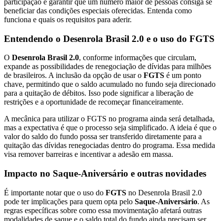
participação e garantir que um número maior de pessoas consiga se
beneficiar das condições especiais oferecidas. Entenda como
funciona e quais os requisitos para aderir.
Entendendo o Desenrola Brasil 2.0 e o uso do FGTS
O
Desenrola Brasil 2.0
, conforme informações que circulam,
expande as possibilidades de renegociação de dívidas para milhões
de brasileiros. A inclusão da opção de usar o
FGTS
é um ponto
chave, permitindo que o saldo acumulado no fundo seja direcionado
para a quitação de débitos. Isso pode significar a liberação de
restrições e a oportunidade de recomeçar financeiramente.
A mecânica para utilizar o FGTS no programa ainda será detalhada,
mas a expectativa é que o processo seja simplificado. A ideia é que o
valor do saldo do fundo possa ser transferido diretamente para a
quitação das dívidas renegociadas dentro do programa. Essa medida
visa remover barreiras e incentivar a adesão em massa.
Impacto no Saque-Aniversário e outras novidades
É importante notar que o uso do
FGTS
no Desenrola Brasil 2.0
pode ter implicações para quem opta pelo
Saque-Aniversário
. As
regras específicas sobre como essa movimentação afetará outras
modalidades de saque e o saldo total do fundo ainda precisam ser