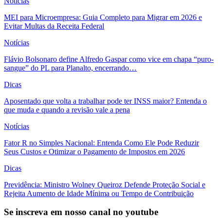
Notícias
MEI para Microempresa: Guia Completo para Migrar em 2026 e
Evitar Multas da Receita Federal
Notícias
Flávio Bolsonaro define Alfredo Gaspar como vice em chapa “puro-
sangue” do PL para Planalto, encerrando…
Dicas
Aposentado que volta a trabalhar pode ter INSS maior? Entenda o
que muda e quando a revisão vale a pena
Notícias
Fator R no Simples Nacional: Entenda Como Ele Pode Reduzir
Seus Custos e Otimizar o Pagamento de Impostos em 2026
Dicas
Previdência: Ministro Wolney Queiroz Defende Proteção Social e
Rejeita Aumento de Idade Mínima ou Tempo de Contribuição
Se inscreva em nosso canal no youtube