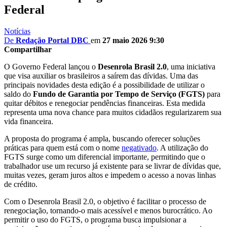
Federal
Notícias
De
Redação Portal DBC
em
27 maio 2026 9:30
Compartilhar
O Governo Federal lançou o
Desenrola Brasil 2.0
, uma iniciativa
que visa auxiliar os brasileiros a saírem das dívidas. Uma das
principais novidades desta edição é a possibilidade de utilizar o
saldo do
Fundo de Garantia por Tempo de Serviço (FGTS)
para
quitar débitos e renegociar pendências financeiras. Esta medida
representa uma nova chance para muitos cidadãos regularizarem sua
vida financeira.
A proposta do programa é ampla, buscando oferecer soluções
práticas para quem está com o nome
negativado
. A utilização do
FGTS surge como um diferencial importante, permitindo que o
trabalhador use um recurso já existente para se livrar de dívidas que,
muitas vezes, geram juros altos e impedem o acesso a novas linhas
de crédito.
Com o Desenrola Brasil 2.0, o objetivo é facilitar o processo de
renegociação, tornando-o mais acessível e menos burocrático. Ao
permitir o uso do FGTS, o programa busca impulsionar a