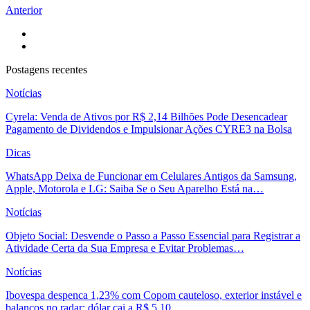
Anterior
Postagens recentes
Notícias
Cyrela: Venda de Ativos por R$ 2,14 Bilhões Pode Desencadear
Pagamento de Dividendos e Impulsionar Ações CYRE3 na Bolsa
Dicas
WhatsApp Deixa de Funcionar em Celulares Antigos da Samsung,
Apple, Motorola e LG: Saiba Se o Seu Aparelho Está na…
Notícias
Objeto Social: Desvende o Passo a Passo Essencial para Registrar a
Atividade Certa da Sua Empresa e Evitar Problemas…
Notícias
Ibovespa despenca 1,23% com Copom cauteloso, exterior instável e
balanços no radar; dólar cai a R$ 5,10